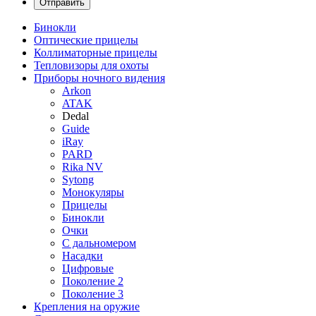
Бинокли
Оптические прицелы
Коллиматорные прицелы
Тепловизоры для охоты
Приборы ночного видения
Arkon
ATAK
Dedal
Guide
iRay
PARD
Rika NV
Sytong
Монокуляры
Прицелы
Бинокли
Очки
С дальномером
Насадки
Цифровые
Поколение 2
Поколение 3
Крепления на оружие