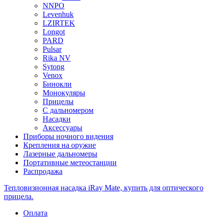
NNPO
Levenhuk
LZIRTEK
Longot
PARD
Pulsar
Rika NV
Sytong
Venox
Бинокли
Монокуляры
Прицелы
С дальномером
Насадки
Аксессуары
Приборы ночного видения
Крепления на оружие
Лазерные дальномеры
Портативные метеостанции
Распродажа
Тепловизионная насадка iRay Mate, купить для оптического
прицела.
Оплата