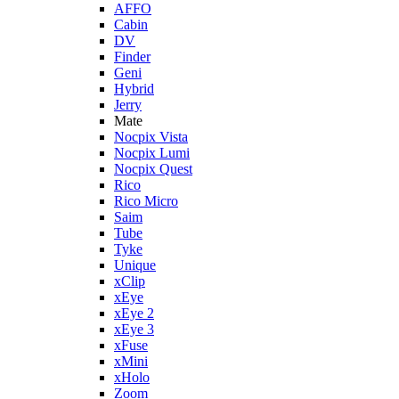
AFFO
Cabin
DV
Finder
Geni
Hybrid
Jerry
Mate
Nocpix Vista
Nocpix Lumi
Nocpix Quest
Rico
Rico Micro
Saim
Tube
Tyke
Unique
xClip
xEye
xEye 2
xEye 3
xFuse
xMini
xHolo
Zoom