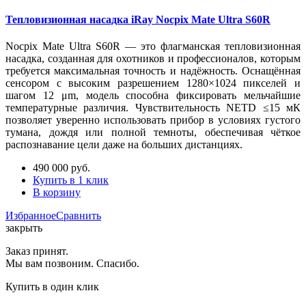
Тепловизионная насадка iRay Nocpix Mate Ultra S60R
Nocpix Mate Ultra S60R — это флагманская тепловизионная
насадка, созданная для охотников и профессионалов, которым
требуется максимальная точность и надёжность. Оснащённая
сенсором с высоким разрешением 1280×1024 пикселей и
шагом 12 μm, модель способна фиксировать мельчайшие
температурные различия. Чувствительность NETD ≤15 мК
позволяет уверенно использовать прибор в условиях густого
тумана, дождя или полной темноты, обеспечивая чёткое
распознавание цели даже на больших дистанциях.
490 000
руб.
Купить в 1 клик
В корзину
Избранное
Сравнить
закрыть
Заказ принят.
Мы вам позвоним. Спасибо.
Купить в один клик