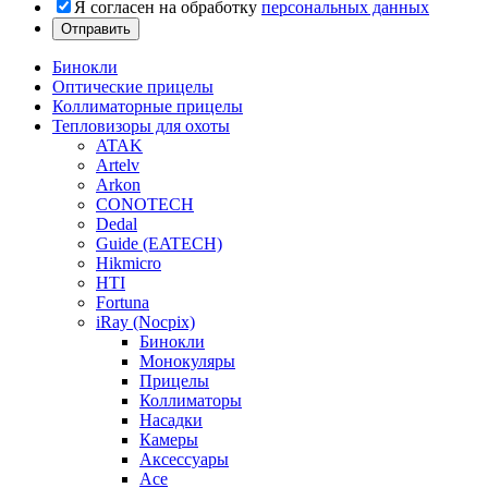
Я согласен на обработку
персональных данных
Бинокли
Оптические прицелы
Коллиматорные прицелы
Тепловизоры для охоты
ATAK
Artelv
Arkon
CONOTECH
Dedal
Guide (EATECH)
Hikmicro
HTI
Fortuna
iRay (Nocpix)
Бинокли
Монокуляры
Прицелы
Коллиматоры
Насадки
Камеры
Аксессуары
Ace