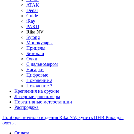
ATAK
Dedal
Guide
iRay
PARD
Rika NV
Sytong
Монокуляры
Прицелы
Бинокли
Очки
С дальномером
Насадки
Цифровые
Поколение 2
Поколение 3
Крепления на оружие
Лазерные дальномеры
Портативные метеостанции
Распродажа
Приборы ночного видения Rika NV, купить ПНВ Рика для
охоты.
Оплата