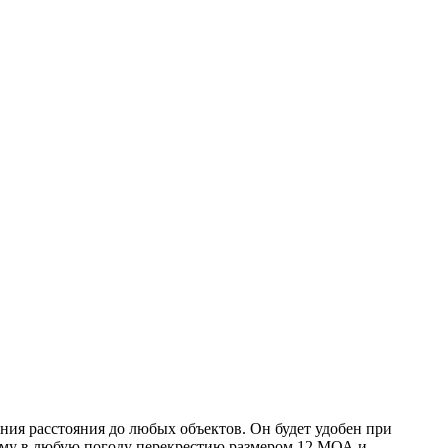
ния расстояния до любых объектов. Он будет удобен при
мому в любую погоду перекрестию размером 12 МОА и