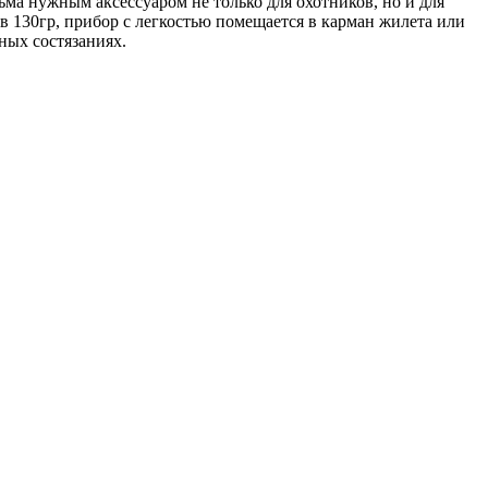
а нужным аксессуаром не только для охотников, но и для
 в 130гр, прибор с легкостью помещается в карман жилета или
ных состязаниях.