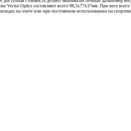
 доступная стоимость делают минималистичный дальномер весьм
и Vector Optics составляют всего 98,5x77x37мм. При весе всего
ереходах на охоте или при постоянном использовании на спортив