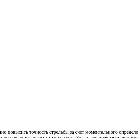
нно повысить точность стрельбы за счет моментального определе
е при решении других схожих задач. Благодаря прекрасно види