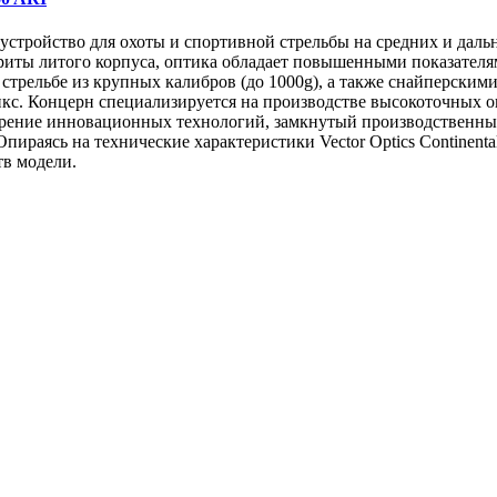
е устройство для охоты и спортивной стрельбы на средних и д
ариты литого корпуса, оптика обладает повышенными показателя
стрельбе из крупных калибров (до 1000g), а также снайперски
кс. Концерн специализируется на производстве высокоточных о
ение инновационных технологий, замкнутый производственный 
раясь на технические характеристики Vector Optics Continenta
тв модели.