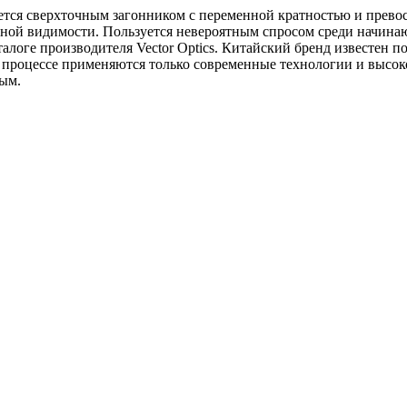
ется сверхточным загонником с переменной кратностью и превос
ённой видимости. Пользуется невероятным спросом среди начин
логе производителя Vector Optics. Китайский бренд известен по
В процессе применяются только современные технологии и высок
ым.