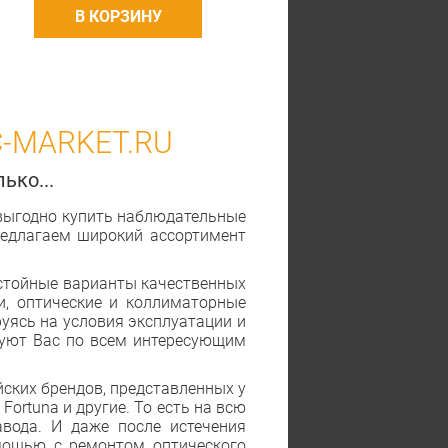
В КОРЗИНУ
-MARKET.RU
ько...
 выгодно купить наблюдательные
редлагаем широкий ассортимент
остойные варианты качественных
и, оптические и коллиматорные
уясь на условия эксплуатации и
руют Вас по всем интересующим
ских брендов, представленных у
r, Fortuna и другие. То есть на всю
авода. И даже после истечения
омощью с ремонтом оптического