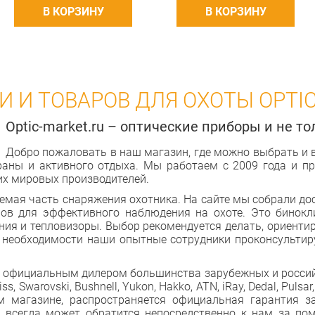
В КОРЗИНУ
В КОРЗИНУ
 И ТОВАРОВ ДЛЯ ОХОТЫ OPTIC
Optic-market.ru – оптические приборы и не тол
Добро пожаловать в наш магазин, где можно выбрать и
храны и активного отдыха. Мы работаем с 2009 года и п
их мировых производителей.
емая часть снаряжения охотника. На сайте мы собрали д
ов для эффективного наблюдения на охоте. Это бинокл
ния и тепловизоры. Выбор рекомендуется делать, ориентир
 необходимости наши опытные сотрудники проконсульти
ся официальным дилером большинства зарубежных и россий
iss, Swarovski, Bushnell, Yukon, Hakko, ATN, iRay, Dedal, Pulsa
 магазине, распространяется официальная гарантия з
ь всегда может обратится непосредственно к нам за п