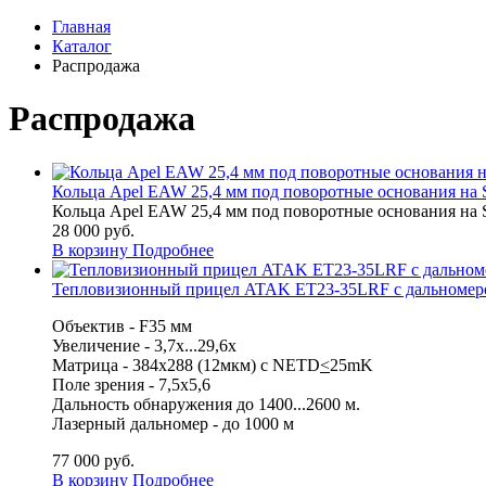
Главная
Каталог
Распродажа
Распродажа
Кольца Apel EAW 25,4 мм под поворотные основания на S
Кольца Apel EAW 25,4 мм под поворотные основания на S
28 000
руб.
В корзину
Подробнее
Тепловизионный прицел ATAK ET23-35LRF с дальномер
Объектив
-
F35 мм
Увеличение -
3,7x...29,6x
Матрица -
384x288 (12мкм) с NETD
<
25mK
Поле зрения -
7,5x5,6
Дальность обнаружения до 1400...2600 м.
Лазерный дальномер - до 1000 м
77 000
руб.
В корзину
Подробнее