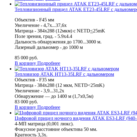
Тепловизионный прицел ATAK ET23-45LRF с дальномер
Объектив
-
F45 мм
Увеличение - 4
,7x...37,6x
Матрица -
384x288 (12мкм) с NETD
<
25mK
Поле зрения, град. - 5.9
x4.4
Дальность обнаружения до 1700...3000 м.
Лазерный дальномер - до 1000 м
85 000
руб.
В корзину
Подробнее
Тепловизор ATAK HT13-35LRF с дальномером
Объектив - F35 мм
Матрица - 384x288 (12 мкм, NETD<25mK)
Увеличение - 3,9...31,2x
Обнаружение — до 1400 м (1,7x0,5м)
83 000
руб.
В корзину
Подробнее
Цифровой прицел ночного видения ATAK ES3-LRF (940-
4-МП матрица (0,001 люкс).
Фокусное расстояние объектива 50 мм.
Кратность 3,3x.