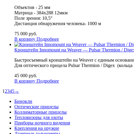
Объектив - 25 мм
Матрица -
384x288
12мкм
Поле зрения:
10,5
°
Дистанция обнаружения человека- 1000 м
75 000
руб.
В корзину
Подробнее
Кронштейн Innomount на Weaver — Pulsar Thermion / Dige
Быстросъемный кронштейн на Weaver с единым основани
Для оптического прицела Pulsar Thermion / Digex (коль
45 000
руб.
В корзину
Подробнее
1
2
3
4
5
→
Бинокли
Оптические прицелы
Коллиматорные прицелы
Тепловизоры для охоты
Приборы ночного видения
Крепления на оружие
Лазерные дальномеры