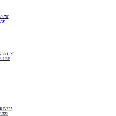
70)
88 LRF
-325