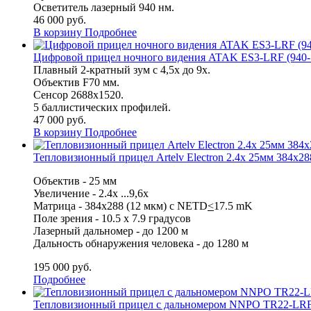
Осветитель лазерный 940 нм.
46 000
руб.
В корзину
Подробнее
Цифровой прицел ночного видения ATAK ES3-LRF (940-
Плавный 2-кратный зум с 4,5x до 9x.
Объектив F70 мм.
Сенсор 2688x1520.
5 баллистических профилей.
47 000
руб.
В корзину
Подробнее
Тепловизионный прицел Artelv Electron 2.4x 25мм 384x2
Объектив
- 2
5 мм
Увеличение - 2.4x
...9,6x
Матрица -
384x288 (12 мкм) с NETD
<
17.5 mK
Поле зрения -
10.5 x 7.9 градусов
Лазерный дальномер - до 1200 м
Дальность обнаружения человека - до 1280 м
195 000
руб.
Подробнее
Тепловизионный прицел с дальномером NNPO TR22-LRF