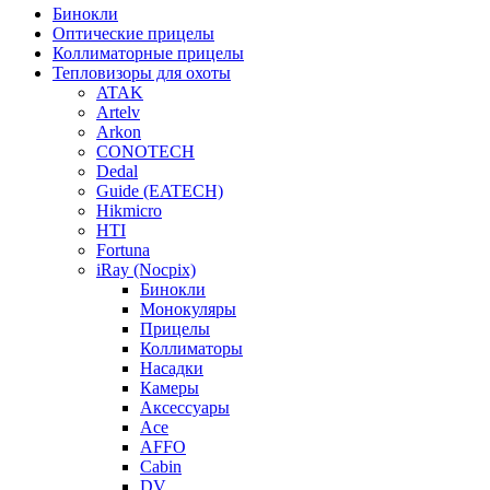
Бинокли
Оптические прицелы
Коллиматорные прицелы
Тепловизоры для охоты
ATAK
Artelv
Arkon
CONOTECH
Dedal
Guide (EATECH)
Hikmicro
HTI
Fortuna
iRay (Nocpix)
Бинокли
Монокуляры
Прицелы
Коллиматоры
Насадки
Камеры
Аксессуары
Ace
AFFO
Cabin
DV