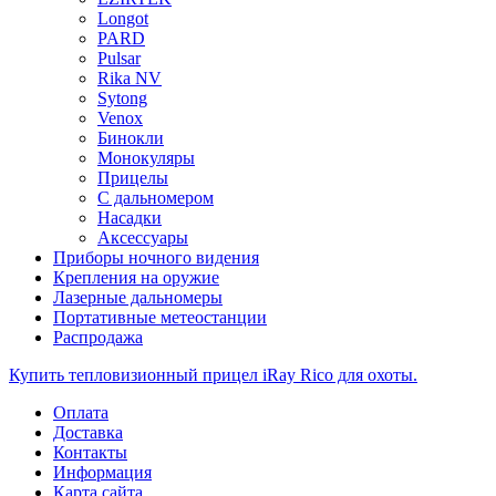
Longot
PARD
Pulsar
Rika NV
Sytong
Venox
Бинокли
Монокуляры
Прицелы
С дальномером
Насадки
Аксессуары
Приборы ночного видения
Крепления на оружие
Лазерные дальномеры
Портативные метеостанции
Распродажа
Купить тепловизионный прицел iRay Rico для охоты.
Оплата
Доставка
Контакты
Информация
Карта сайта