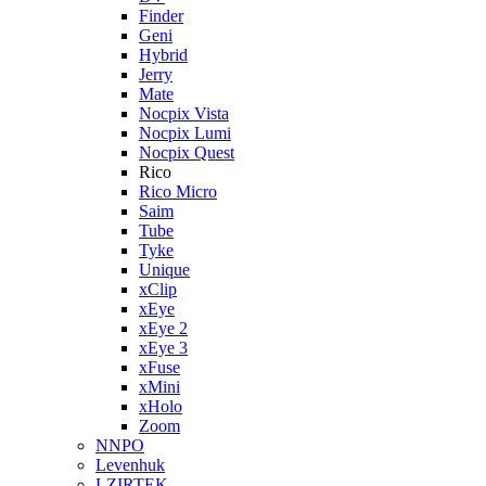
Finder
Geni
Hybrid
Jerry
Mate
Nocpix Vista
Nocpix Lumi
Nocpix Quest
Rico
Rico Micro
Saim
Tube
Tyke
Unique
xClip
xEye
xEye 2
xEye 3
xFuse
xMini
xHolo
Zoom
NNPO
Levenhuk
LZIRTEK