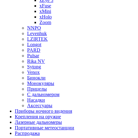
xEye 3
xFuse
xMini
xHolo
Zoom
NNPO
Levenhuk
LZIRTEK
Longot
PARD
Pulsar
Rika NV
Sytong
Venox
Бинокли
Монокуляры
Прицелы
С дальномером
Насадки
Аксессуары
Приборы ночного видения
Крепления на оружие
Лазерные дальномеры
Портативные метеостанции
Распродажа