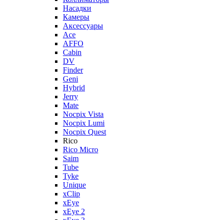
Насадки
Камеры
Аксессуары
Ace
AFFO
Cabin
DV
Finder
Geni
Hybrid
Jerry
Mate
Nocpix Vista
Nocpix Lumi
Nocpix Quest
Rico
Rico Micro
Saim
Tube
Tyke
Unique
xClip
xEye
xEye 2