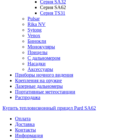
Серия SA32
Серия SA62
Серия TS31
Pulsar
Rika NV
Sytong
Venox
Бинокли
Монокуляры
Прицелы
С дальномером
Насадки
Аксессуары
Приборы ночного видения
Крепления на оружие
Лазерные дальномеры
Портативные метеостанции
Распродажа
Купить тепловизионный прицел Pard SA62
Оплата
Доставка
Контакты
Информация