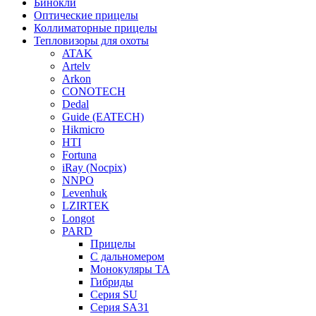
Бинокли
Оптические прицелы
Коллиматорные прицелы
Тепловизоры для охоты
ATAK
Artelv
Arkon
CONOTECH
Dedal
Guide (EATECH)
Hikmicro
HTI
Fortuna
iRay (Nocpix)
NNPO
Levenhuk
LZIRTEK
Longot
PARD
Прицелы
С дальномером
Монокуляры TA
Гибриды
Серия SU
Серия SA31