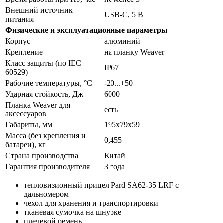
Внешний источник
USB-C, 5 B
питания
Физические и эксплуатационные параметры
Корпус
алюминий
Крепление
на планку Weaver
Класс защиты (по IEC
IP67
60529)
Рабочие температуры, °C
-20...+50
Ударная стойкость, Дж
6000
Планка Weaver для
есть
аксессуаров
Габариты, мм
195x79x59
Масса (без крепления и
0,455
батареи), кг
Страна производства
Китай
Гарантия производителя
3 года
тепловизионный прицел Pard SA62-35 LRF с
дальномером
чехол для хранения и транспортировки
тканевая сумочка на шнурке
плечевой ремень