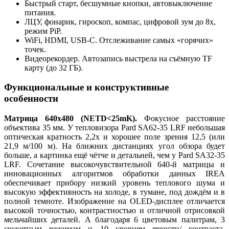
Быстрый старт, бесшумные кнопки, автовыключение
питания.
ЛЦУ, фонарик, гироскоп, компас, цифровой зум до 8x,
режим PiP.
WiFi, HDMI, USB-C. Отслеживание самых «горячих»
точек.
Видеорекордер. Автозапись выстрела на съёмную TF
карту (до 32 ГБ).
Функциональные и конструктивные
особенности
Матрица 640x480 (NETD<25mK).
Фокусное расстояние
объектива 35 мм. У тепловизора Pard SA62-35 LRF небольшая
оптическая кратность 2,2x и хорошее поле зрения 12,5 (или
21,9 м/100 м). На ближних дистанциях угол обзора будет
больше, а картинка ещё чётче и детальней, чем у Pard SA32-35
LRF. Сочетание высокочувствительной 640-й матрицы и
инновационных алгоритмов обработки данных IREA
обеспечивает прибору низкий уровень теплового шума и
высокую эффективность на холоде, в тумане, под дождём и в
полной темноте. Изображение на OLED-дисплее отличается
высокой точностью, контрастностью и отличной отрисовкой
мельчайших деталей. А благодаря 6 цветовым палитрам, 3
сюжетным режимам и 10 уровням яркости/ контраста,