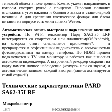
тепловой объект в поле зрения. Компас укажет направление, в
котором смотрит ружьё с прицелом. Гироскоп позволит
отслеживать угол наклона и бокового завала в стационарной
позиции. А для крепления тактического фонаря или блока
питания на корпусе есть мини-планка Weaver.
Автоматическая запись выстрела и подключение внешних
устройств.
По Wi-Fi тепловизор Пард SA62-35 LRF
интегрируется со смартфоном или планшетом(iOS/Android),
на котором стоит специальное приложение*, — и
превращается в эффективный видоискатель с возможностью
фото/видеозаписи на камеру телефона. По HDMI прицел
подключается к TV или монитору и работает как выносная
автономная видеокамера. А встроенный рекордер сохранит на
карту памяти ночное наблюдение («тихую» или со звуком) и
автоматически запишет каждый выстрел (запись активируется
самой отдачей).
Технические характеристики PARD
SA62-35LRF
Микроболометр
Тип
неохлаждаемый