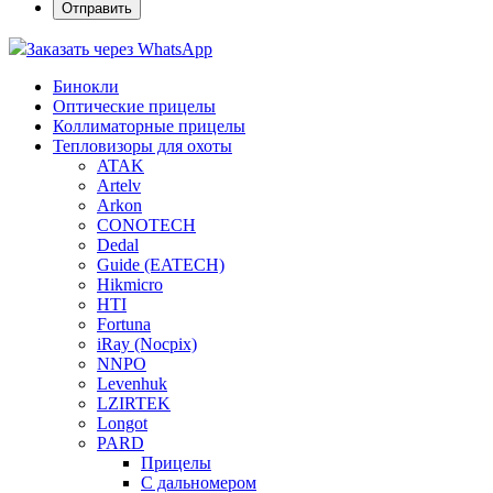
Заказать через WhatsApp
Бинокли
Оптические прицелы
Коллиматорные прицелы
Тепловизоры для охоты
ATAK
Artelv
Arkon
CONOTECH
Dedal
Guide (EATECH)
Hikmicro
HTI
Fortuna
iRay (Nocpix)
NNPO
Levenhuk
LZIRTEK
Longot
PARD
Прицелы
С дальномером