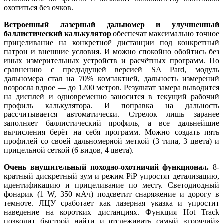
охотиться без очков.
Встроенный лазерный дальномер и улучшенный
баллистический калькулятор
обеспечат максимально точное
прицеливание на конкретной дистанции под конкретный
патрон и внешние условия. И можно спокойно обойтись без
иных измерительных устройств и расчётных программ. По
сравнению с предыдущей версией SA Pard, модуль
дальномера стал на 70% компактней, дальность измерений
возросла вдвое — до 1200 метров. Результат замера выводится
на дисплей и одновременно заносится в текущий рабочий
профиль калькулятора. И поправка на дальность
рассчитывается автоматически. Стрелок лишь заранее
заполняет баллистический профиль, а все дальнейшие
вычисления берёт на себя программ. Можно создать пять
профилей со своей дальномерной меткой (3 типа, 3 цвета) и
прицельной сеткой (6 видов, 4 цвета).
Очень внушительный походно-охотничий функционал.
8-
кратный дискретный зум и режим PiP упростят детализацию,
идентификацию и прицеливание по месту. Светодиодный
фонарик (1 W, 350 мАч) подсветит снаряжение и дорогу в
темноте. ЛЦУ сработает как лазерная указка и упростит
наведение на коротких дистанциях. Функция Hot Track
позволит быстрой найти и отслеживать самый «горячий»