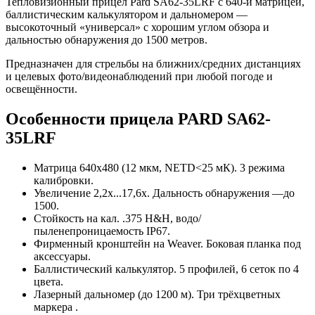
Тепловизионный прицел Pard SA62-35LRF с 640-й матрицей,
баллистическим калькулятором и дальномером —
высокоточный «универсал» с хорошим углом обзора и
дальностью обнаружения до 1500 метров.
Предназначен для стрельбы на ближних/средних дистанциях
и целевых фото/видеонаблюдений при любой погоде и
освещённости.
Особенности прицела PARD SA62-
35LRF
Матрица 640x480 (12 мкм, NETD<25 мК). 3 режима
калибровки.
Увеличение 2,2x...17,6x. Дальность обнаружения —до
1500.
Стойкость на кал. .375 H&H, водо/
пыленепроницаемость IP67.
Фирменный кронштейн на Weaver. Боковая планка под
аксессуары.
Баллистический калькулятор. 5 профилей, 6 сеток по 4
цвета.
Лазерный дальномер (до 1200 м). Три трёхцветных
маркера .