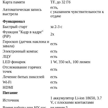
Карта памяти
TF, до 32 Гб
есть,
Автоматическая запись
с указанием чувствительности к
выстрела
отдаче
Функционал
Быстрый старт
за 2-3 с
Функция "Кадр в кадре"
2x
(PiP)
Гироскоп (датчик наклона и
есть
завала)
Электронный компас
есть
ЛЦУ
есть
LED фонарик
1 W, 350 мА, 100 люмен
Отслеживание горячих
есть
точек
Лечение битых пикселей
есть
Wi-Fi
есть
HDMI
есть
Питание
1 аккумулятор Li-ion 18650, 3.7
Источник
V, с плоскими контактами
Время работы при НУ, час
не менее 5