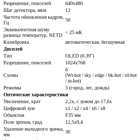
Разрешение, пикселей
640x480
Шаг детектора, мкм
12
Частота обновления кадров,
50
Гц
Эквивалентная шуму
< 25 мК
разница температур, NETD
Калибровка
автоматическая, бесшумная
Дисплей
Тип
OLED (0.39'')
Разрешение, пикселей
1024x768
6
Схемы
(Wt-hot / sky / edge / bk-hot / rd-hot
/ in-hot)
Режимы
3 (город, лес, дождь)
Оптические характеристики
Увеличение, крат
2,2x, с зумом до 17,6x
Цифровой зум
x1 / x2 / x4 / x6 / x8
Объектив
F35 мм
Поле зрения, град.
12,5x9,4
Удаление выходного зрачка,
30
мм