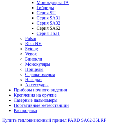
Монокуляры TA
Гибриды
Серия SU
Серия SA31
Серия SA32
Серия SA62
Серия TS31
Pulsar
Rika NV
Sytong
Venox
Бинокли
Монокуляры
Прицелы
С дальномером
Насадки
Аксессуары
Приборы ночного видения
Крепления на оружие
Лазерные дальномеры
Портативные метеостанции
Распродажа
Купить тепловизионный прицел PARD SA62-35LRF