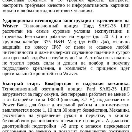
настроить требуемое качество и информативность картинки
можно в любых погодно-световых условиях.
Ударопрочная всепогодная конструкция с креплением на
Weaver.
Тепловизионный прицел Пард SA62-35 LRF
рассчитан на самые суровые условия эксплуатации и
стрельбы. Безотказно работает на морозе (до -20 °C) и на
крупном калибре .375 H&H Mag (до 6000 Дж), отлично
защищён по классу IP67 от пыли и осадков любой
интенсивности и даже выдержит случайное падение в сугроб
или пресный водоём на глубину до 1 м. А чтобы пользователь
не тратил время, силы и деньги на подбор и покупку
подходящего крепления, в комплекте с прицелом идёт
оригинальный кронштейн на Weaver.
Быстрый старт. Комфортная и надёжная механика.
Тепловизионный охотничий прицел Pard SA62-35 LRF
загружается за пару секунд, без перерыва работает не менее 5
ч от батарейки типа 18650 (плоская, 3,7 V), подключается к
Power Bank для более длительной работы и автоматически
выключается после 1, 10 или 30 минут бездействия. Механика
рассчитана на управление рукой в перчатке, а кнопки
безошибочно распознаются в темноте на ощупь. А диапазон
диоптрийной подстройки +/-5 дптр с запасом перекрывает
отклонения по зрению и позволит большинству охотников