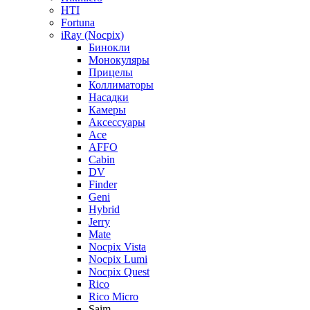
HTI
Fortuna
iRay (Nocpix)
Бинокли
Монокуляры
Прицелы
Коллиматоры
Насадки
Камеры
Аксессуары
Ace
AFFO
Cabin
DV
Finder
Geni
Hybrid
Jerry
Mate
Nocpix Vista
Nocpix Lumi
Nocpix Quest
Rico
Rico Micro
Saim