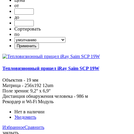
Цена
от
до
Сортировать
по
Тепловизионный прицел iRay Saim SCP 19W
Объектив - 19 мм
Матрица - 256x192 12um
Поле зрения: 9,2° x 6,9°
Дистанция обнаружения человека - 986 м
Рекордер и Wi-Fi Модуль
Нет в наличии
Уведомить
Избранное
Сравнить
закрыть