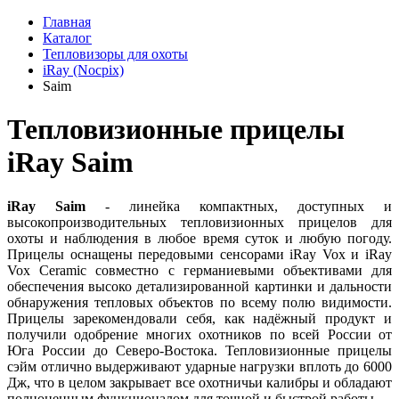
Главная
Каталог
Тепловизоры для охоты
iRay (Nocpix)
Saim
Тепловизионные прицелы
iRay Saim
iRay Saim
- линейка компактных, доступных и
высокопроизводительных тепловизионных прицелов для
охоты и наблюдения в любое время суток и любую погоду.
Прицелы оснащены передовыми сенсорами iRay Vox и iRay
Vox Ceramic совместно с германиевыми объективами для
обеспечения высоко детализированной картинки и дальности
обнаружения тепловых объектов по всему полю видимости.
Прицелы зарекомендовали себя, как надёжный продукт и
получили одобрение многих охотников по всей России от
Юга России до Северо-Востока. Тепловизионные прицелы
сэйм отлично выдерживают ударные нагрузки вплоть до 6000
Дж, что в целом закрывает все охотничьи калибры и обладают
полноценным функционалом для точной и быстрой работы.