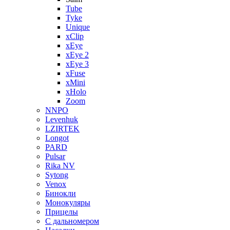
Tube
Tyke
Unique
xClip
xEye
xEye 2
xEye 3
xFuse
xMini
xHolo
Zoom
NNPO
Levenhuk
LZIRTEK
Longot
PARD
Pulsar
Rika NV
Sytong
Venox
Бинокли
Монокуляры
Прицелы
С дальномером