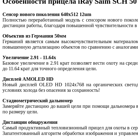
Особенности прицела iRay Saim SCH 50
Сенсор нового поколения 640x512 12um
Полностью переработанный модуль с сенсором нового покол
дистанции работы, благодаря повышенной чувствительности
Объектив из Германия 50мм
Германий является самым высокочувствительным материалом
повышенную детализацию объектов по сравнению с аналогами
Увеличение 2.91 - 11.64x
Базовое увеличение в 2.91 крат позволяет вести охоту на сре
до 11.64 крат для точного определения цели.
Дисплей AMOLED HD
Новый дисплей OLED HD 1024x768 на органических светодио
условиях холода без опасения за сохранность!
Стадиометрический дальномер
Замеряйте дистанцию до вашей цели при помощи дальномера в
по размеру цели.
Дистанции обнаружения
Самый продуктивный тепловизионный прицел для охоты в сери
Запатентованный алгоритм обработки изображения и управлен