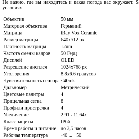
Не важно, где вы находитесь и какая погода вас окружает,
условиях.
Объектив
50 мм
Материал объектива
Германий
Матрица
iRay Vox Ceramic
Размер матрицы
640x512 px
Плотность матрицы
12um
Частота смены кадров
50 Герц
Дисплей
OLED
Разрешение дисплея
1024x768 px
Угол зрения
8.8x6.6 градусов
Чувствительность сенсора
<40mk
Дальномер
Метрический
Цветовые палитры
4
Прицельная сетка
8
Профили пристрелки
4
Увеличение
2.91 - 11.64x
Класс защиты
IP66
Время работы и питание
до 3,5 часов
Рабочая температура
-40 ... +50