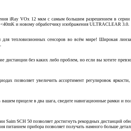
ения iRay VOx 12 мкм с самым большим разрешением в серии 6
 в <40mK и новому обработчику изображения ULTRACLEAR 3.0.
 для тепловизионных сенсоров во всём мире! Широкая линза
.
дние дистанции без каких либо проблем, но если вы хотите прев
дах позволяет увеличить ассортимент регулировок яркости, 
 вашем прицеле в два шага, сведите навигационные рамки и п
и Saim SCH 50 позволяет достигнуть рекордных дистанций обн
ия питанием прибора позволяет получать намного больше дета