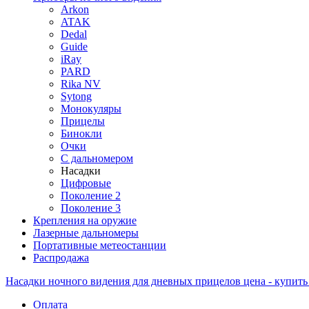
Arkon
ATAK
Dedal
Guide
iRay
PARD
Rika NV
Sytong
Монокуляры
Прицелы
Бинокли
Очки
С дальномером
Насадки
Цифровые
Поколение 2
Поколение 3
Крепления на оружие
Лазерные дальномеры
Портативные метеостанции
Распродажа
Насадки ночного видения для дневных прицелов цена - купить
Оплата