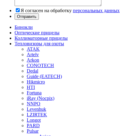
Я согласен на обработку
персональных данных
Бинокли
Оптические прицелы
Коллиматорные прицелы
Тепловизоры для охоты
ATAK
Artelv
Arkon
CONOTECH
Dedal
Guide (EATECH)
Hikmicro
HTI
Fortuna
iRay (Nocpix)
NNPO
Levenhuk
LZIRTEK
Longot
PARD
Pulsar