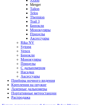
Axion
Merger
Talion
Telos
Thermion
Trail 3
Бинокли
Монокуляры
Прицелы
Аксессуары
Rika NV
Sytong
Venox
Бинокли
Монокуляры
Прицелы
С дальномером
Насадки
Аксессуары
Приборы ночного видения
Крепления на оружие
Лазерные дальномеры
Портативные метеостанции
Распродажа