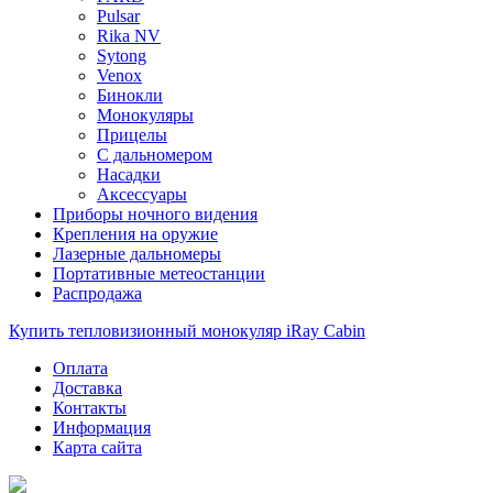
Pulsar
Rika NV
Sytong
Venox
Бинокли
Монокуляры
Прицелы
С дальномером
Насадки
Аксессуары
Приборы ночного видения
Крепления на оружие
Лазерные дальномеры
Портативные метеостанции
Распродажа
Купить тепловизионный монокуляр iRay Cabin
Оплата
Доставка
Контакты
Информация
Карта сайта