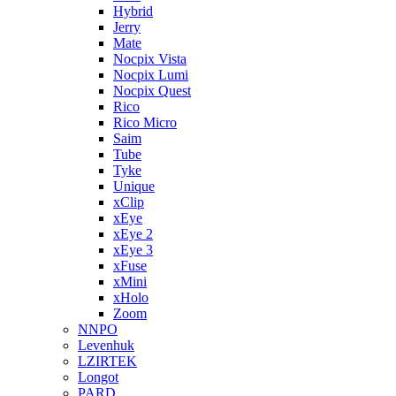
Hybrid
Jerry
Mate
Nocpix Vista
Nocpix Lumi
Nocpix Quest
Rico
Rico Micro
Saim
Tube
Tyke
Unique
xClip
xEye
xEye 2
xEye 3
xFuse
xMini
xHolo
Zoom
NNPO
Levenhuk
LZIRTEK
Longot
PARD