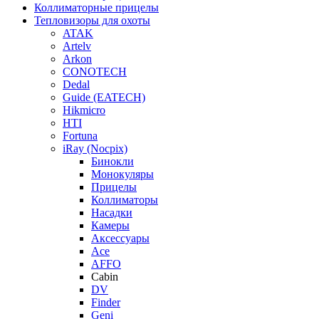
Коллиматорные прицелы
Тепловизоры для охоты
ATAK
Artelv
Arkon
CONOTECH
Dedal
Guide (EATECH)
Hikmicro
HTI
Fortuna
iRay (Nocpix)
Бинокли
Монокуляры
Прицелы
Коллиматоры
Насадки
Камеры
Аксессуары
Ace
AFFO
Cabin
DV
Finder
Geni