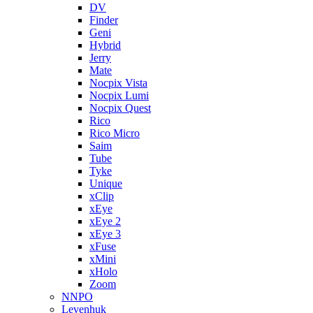
DV
Finder
Geni
Hybrid
Jerry
Mate
Nocpix Vista
Nocpix Lumi
Nocpix Quest
Rico
Rico Micro
Saim
Tube
Tyke
Unique
xClip
xEye
xEye 2
xEye 3
xFuse
xMini
xHolo
Zoom
NNPO
Levenhuk