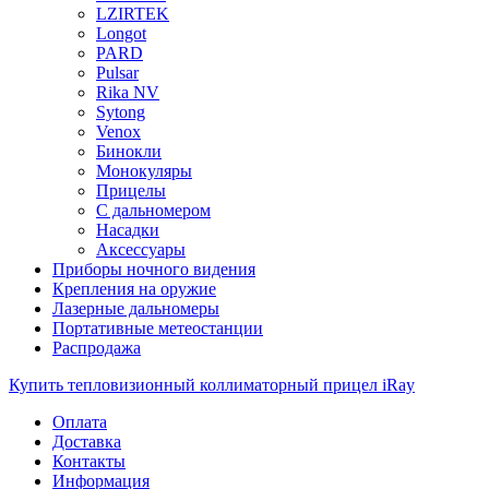
LZIRTEK
Longot
PARD
Pulsar
Rika NV
Sytong
Venox
Бинокли
Монокуляры
Прицелы
С дальномером
Насадки
Аксессуары
Приборы ночного видения
Крепления на оружие
Лазерные дальномеры
Портативные метеостанции
Распродажа
Купить тепловизионный коллиматорный прицел iRay
Оплата
Доставка
Контакты
Информация