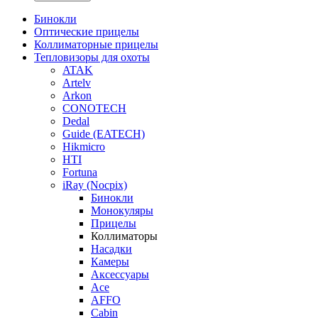
Бинокли
Оптические прицелы
Коллиматорные прицелы
Тепловизоры для охоты
ATAK
Artelv
Arkon
CONOTECH
Dedal
Guide (EATECH)
Hikmicro
HTI
Fortuna
iRay (Nocpix)
Бинокли
Монокуляры
Прицелы
Коллиматоры
Насадки
Камеры
Аксессуары
Ace
AFFO
Cabin