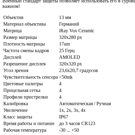
Военный стандарт защиты позволяет использовать его в суровы
важном!
Объектив
13 мм
Материал объектива
Германий
Матрица
iRay Vox Ceramic
Размер матрицы
320x280 px
Плотность матрицы
17um
Частота смены кадров
25 Герц
Дисплей
AMOLED
Разрешение дисплея
320x320 px
Угол зрения
23,6x20,7 градусов
Чувствительность сенсора
<50mk
Цветовые палитры
4
Прицельная сетка
4
Профили пристрелки
4
Калибровка
Автоматическая / Ручная
Увеличение
1x, 2x, 3x, 4x
Класс защиты
IP67
Время работы и питание
до 3 часов CR123
Рабочая температура
-30 ... +50