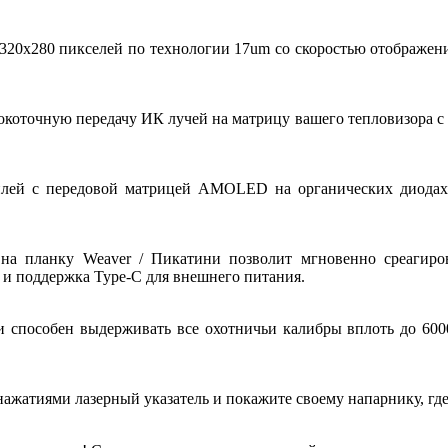
 320x280 пикселей по технологии 17um со скоростью отображен
оточную передачу ИК лучей на матрицу вашего тепловизора с ши
плей с передовой матрицей AMOLED на органических диодах,
 на планку Weaver / Пикатини позволит мгновенно среагиро
 и поддержка Type-C для внешнего питания.
способен выдерживать все охотничьи калибры вплоть до 600
нажатиями лазерный указатель и покажите своему напарнику, где