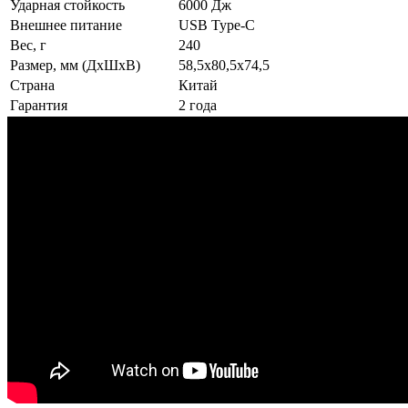
Ударная стойкость
6000 Дж
Внешнее питание
USB Type-C
Вес, г
240
Размер, мм (ДxШxВ)
58,5x80,5x74,5
Страна
Китай
Гарантия
2 года