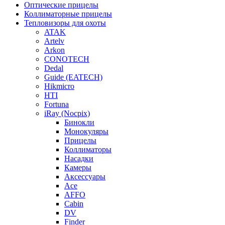
Оптические прицелы
Коллиматорные прицелы
Тепловизоры для охоты
ATAK
Artelv
Arkon
CONOTECH
Dedal
Guide (EATECH)
Hikmicro
HTI
Fortuna
iRay (Nocpix)
Бинокли
Монокуляры
Прицелы
Коллиматоры
Насадки
Камеры
Аксессуары
Ace
AFFO
Cabin
DV
Finder