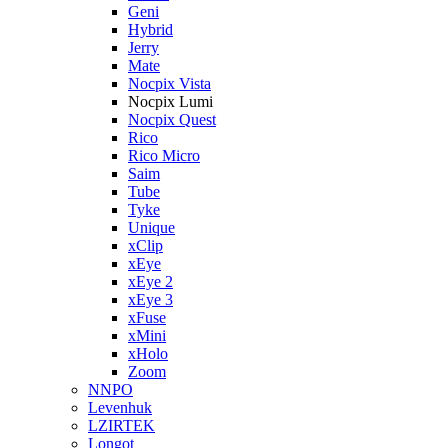
Geni
Hybrid
Jerry
Mate
Nocpix Vista
Nocpix Lumi
Nocpix Quest
Rico
Rico Micro
Saim
Tube
Tyke
Unique
xClip
xEye
xEye 2
xEye 3
xFuse
xMini
xHolo
Zoom
NNPO
Levenhuk
LZIRTEK
Longot