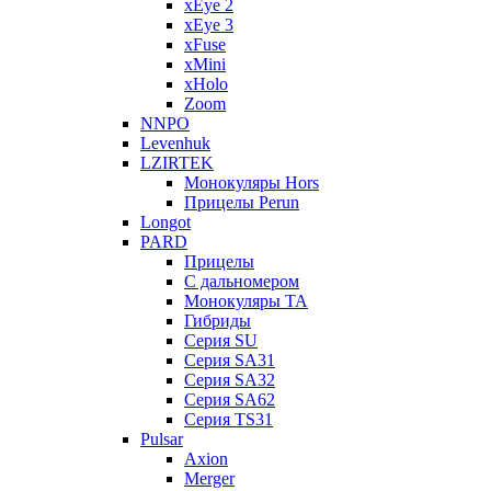
xEye 2
xEye 3
xFuse
xMini
xHolo
Zoom
NNPO
Levenhuk
LZIRTEK
Монокуляры Hors
Прицелы Perun
Longot
PARD
Прицелы
С дальномером
Монокуляры TA
Гибриды
Серия SU
Серия SA31
Серия SA32
Серия SA62
Серия TS31
Pulsar
Axion
Merger