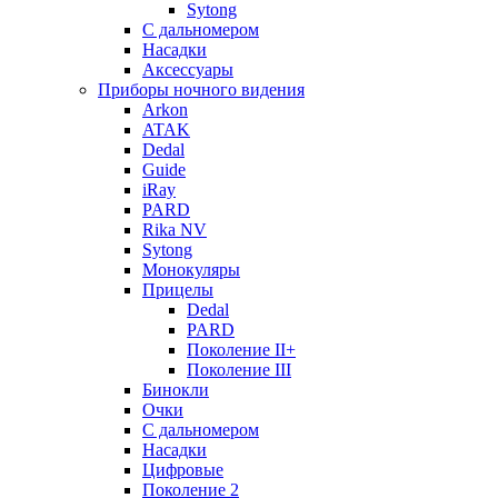
Sytong
С дальномером
Насадки
Аксессуары
Приборы ночного видения
Arkon
ATAK
Dedal
Guide
iRay
PARD
Rika NV
Sytong
Монокуляры
Прицелы
Dedal
PARD
Поколение II+
Поколение III
Бинокли
Очки
С дальномером
Насадки
Цифровые
Поколение 2