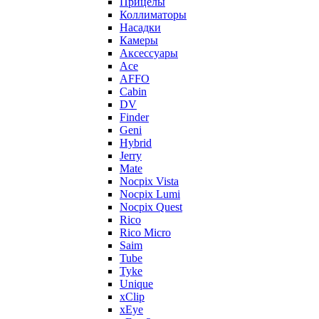
Прицелы
Коллиматоры
Насадки
Камеры
Аксессуары
Ace
AFFO
Cabin
DV
Finder
Geni
Hybrid
Jerry
Mate
Nocpix Vista
Nocpix Lumi
Nocpix Quest
Rico
Rico Micro
Saim
Tube
Tyke
Unique
xClip
xEye