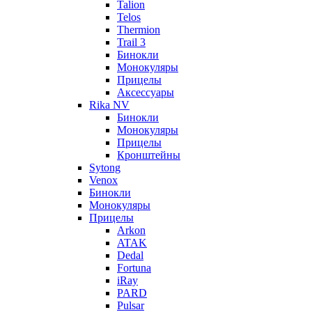
Talion
Telos
Thermion
Trail 3
Бинокли
Монокуляры
Прицелы
Аксессуары
Rika NV
Бинокли
Монокуляры
Прицелы
Кронштейны
Sytong
Venox
Бинокли
Монокуляры
Прицелы
Arkon
ATAK
Dedal
Fortuna
iRay
PARD
Pulsar