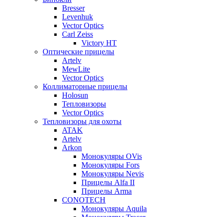
Bresser
Levenhuk
Vector Optics
Carl Zeiss
Victory HT
Оптические прицелы
Artelv
MewLite
Vector Optics
Коллиматорные прицелы
Holosun
Тепловизоры
Vector Optics
Тепловизоры для охоты
ATAK
Artelv
Arkon
Монокуляры OVis
Монокуляры Fors
Монокуляры Nevis
Прицелы Alfa II
Прицелы Arma
CONOTECH
Монокуляры Aquila