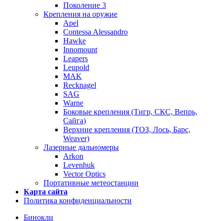
Поколение 3
Крепления на оружие
Apel
Contessa Alessandro
Hawke
Innomount
Leapers
Leupold
MAK
Recknagel
SAG
Warne
Боковые крепления (Тигр, СКС, Вепрь,
Сайга)
Верхние крепления (ТОЗ, Лось, Барс,
Weaver)
Лазерные дальномеры
Arkon
Levenhuk
Vector Optics
Портативные метеостанции
Карта сайта
Политика конфиденциальности
Бинокли