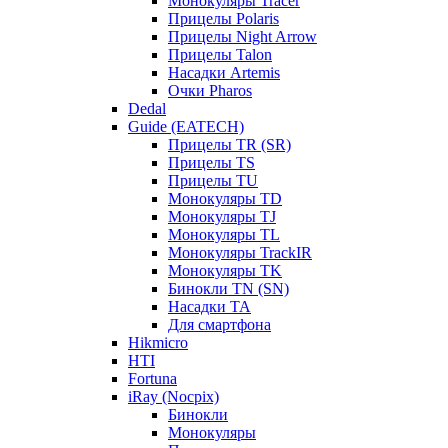
Монокуляры Tracer
Прицелы Polaris
Прицелы Night Arrow
Прицелы Talon
Насадки Artemis
Очки Pharos
Dedal
Guide (EATECH)
Прицелы TR (SR)
Прицелы TS
Прицелы TU
Монокуляры TD
Монокуляры TJ
Монокуляры TL
Монокуляры TrackIR
Монокуляры TK
Бинокли TN (SN)
Насадки TA
Для смартфона
Hikmicro
HTI
Fortuna
iRay (Nocpix)
Бинокли
Монокуляры