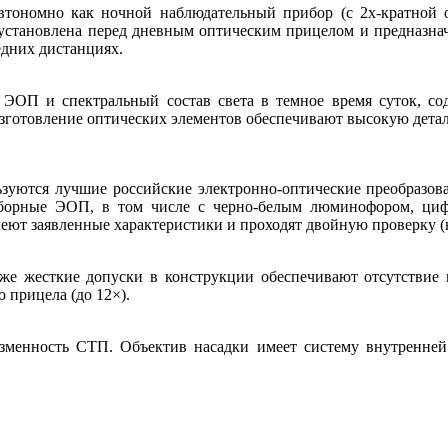
автономно как ночной наблюдательный прибор (с 2х-кратной
 установлена перед дневным оптическим прицелом и предназнач
едних дистанциях.
 ЭОП и спектральный состав света в темное время суток, сод
зготовление оптических элементов обеспечивают высокую детал
зуются лучшие российские электронно-оптические преобразова
борные ЭОП, в том числе с черно-белым люминофором, циф
ют заявленные характеристики и проходят двойную проверку (на
акже жесткие допуски в конструкции обеспечивают отсутствие
 прицела (до 12×).
неизменность СТП. Объектив насадки имеет систему внутрен