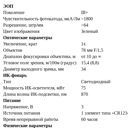
ЭОП
Поколение
III+
Чувствительность фотокатода, мкА/Лм
>1800
Разрешение, штр/мм
>64
Цвет изображения
Зеленый
Оптические параметры
Увеличение, крат
1x
Объектив
78 мм F/1,5
Диапазон фокусировки объектива, м
от 10 до ∞
Угловое поле зрения, м/100м (градус)
15,4 (8,8)
Диаметр выходного зрачка, мм
34
ИК-фонарь
Тип
Светодиодный
Мощность ИК-осветителя, мВт
75
Длина волны ИК-подсветки, нм
870
Питание
Напряжение, В
3
Источник питания
1 элемент типа «CR123
Время непрерывной работы
60 часов
Физические параметры