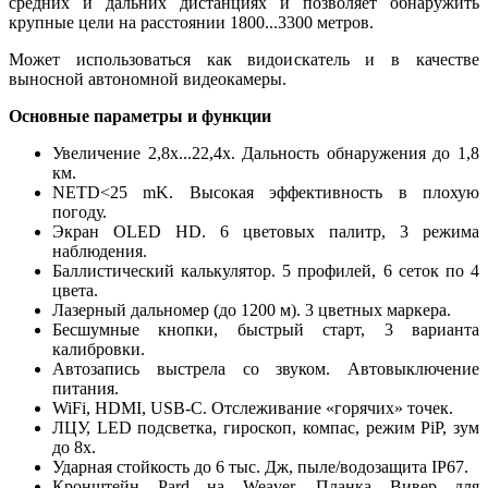
средних и дальних дистанциях и позволяет обнаружить
крупные цели на расстоянии 1800...3300 метров.
Может использоваться как видоискатель и в качестве
выносной автономной видеокамеры.
Основные параметры и функции
Увеличение 2,8x...22,4x. Дальность обнаружения до 1,8
км.
NETD<25 mK. Высокая эффективность в плохую
погоду.
Экран OLED HD. 6 цветовых палитр, 3 режима
наблюдения.
Баллистический калькулятор. 5 профилей, 6 сеток по 4
цвета.
Лазерный дальномер (до 1200 м). 3 цветных маркера.
Бесшумные кнопки, быстрый старт, 3 варианта
калибровки.
Автозапись выстрела со звуком. Автовыключение
питания.
WiFi, HDMI, USB-C. Отслеживание «горячих» точек.
ЛЦУ, LED подсветка, гироскоп, компас, режим PiP, зум
до 8x.
Ударная стойкость до 6 тыс. Дж, пыле/водозащита IP67.
Кронштейн Pard на Weaver. Планка Вивер для