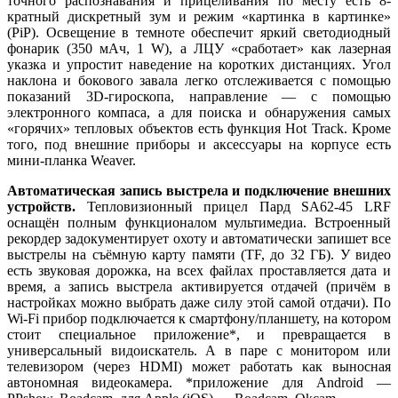
точного распознавания и прицеливания по месту есть 8-
кратный дискретный зум и режим «картинка в картинке»
(PiP). Освещение в темноте обеспечит яркий светодиодный
фонарик (350 мАч, 1 W), а ЛЦУ «сработает» как лазерная
указка и упростит наведение на коротких дистанциях. Угол
наклона и бокового завала легко отслеживается с помощью
показаний 3D-гироскопа, направление — с помощью
электронного компаса, а для поиска и обнаружения самых
«горячих» тепловых объектов есть функция Hot Track. Кроме
того, под внешние приборы и аксессуары на корпусе есть
мини-планка Weaver.
Автоматическая запись выстрела и подключение внешних
устройств.
Тепловизионный прицел Пард SA62-45 LRF
оснащён полным функционалом мультимедиа. Встроенный
рекордер задокументирует охоту и автоматически запишет все
выстрелы на съёмную карту памяти (TF, до 32 ГБ). У видео
есть звуковая дорожка, на всех файлах проставляется дата и
время, а запись выстрела активируется отдачей (причём в
настройках можно выбрать даже силу этой самой отдачи). По
Wi-Fi прибор подключается к смартфону/планшету, на котором
стоит специальное приложение*, и превращается в
универсальный видоискатель. А в паре с монитором или
телевизором (через HDMI) может работать как выносная
автономная видеокамера. *приложение для Android —