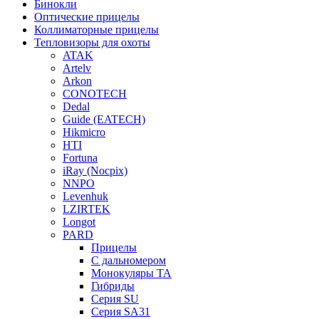
Бинокли
Оптические прицелы
Коллиматорные прицелы
Тепловизоры для охоты
ATAK
Artelv
Arkon
CONOTECH
Dedal
Guide (EATECH)
Hikmicro
HTI
Fortuna
iRay (Nocpix)
NNPO
Levenhuk
LZIRTEK
Longot
PARD
Прицелы
С дальномером
Монокуляры TA
Гибриды
Серия SU
Серия SA31