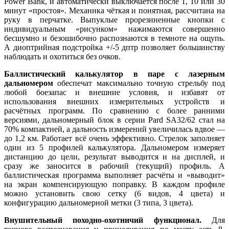
Power Bank, и автоматически выключается после 1, 10 или 30
минут «простоя». Механика чёткая и понятная, рассчитана на
руку в перчатке. Выпуклые прорезиненные кнопки с
индивидуальным «рисунком» нажимаются совершенно
бесшумно и безошибочно распознаются в темноте на ощупь.
А диоптрийная подстройка +/-5 дптр позволяет большинству
наблюдать и охотиться без очков.
Баллистический калькулятор в паре с лазерным
дальномером
обеспечат максимально точную стрельбу под
любой боезапас и внешние условия, и избавят от
использования внешних измерительных устройств и
расчётных программ. По сравнению с более ранними
версиями, дальномерный блок в серии Pard SA32/62 стал на
70% компактней, а дальность измерений увеличилась вдвое —
до 1,2 км. Работает всё очень эффективно. Стрелок заполняет
один из 5 профилей калькулятора. Дальномером измеряет
дистанцию до цели, результат выводится и на дисплей, и
сразу же заносится в рабочий (текущий) профиль. А
баллистическая программа выполняет расчёты и «выводит»
на экран компенсирующую поправку. В каждом профиле
можно установить свою сетку (6 видов, 4 цвета) и
конфигурацию дальномерной метки (3 типа, 3 цвета).
Внушительный походно-охотничий функционал.
Для