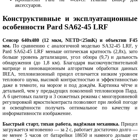
аксессуаров.
Конструктивные и эксплуатационные
особенности Pard SA62-45 LRF
Сенсор 640x480 (12 мкм, NETD<25mK) и объектив F45
мм.
По сравнению с аналогичной моделью SA32-45 LRF, у
Pard SA62-45 LRF меньше оптическая кратность (2,8x), зато
больше уровень детализации, угол обзора (9,7) и дальность
обнаружения (до 1,8 км). Благодаря высокочувствительной
матрице и инновационным алгоритмам обработки данных
IREA, тепловизионный прицел отличается низким уровнем
теплового шума, высокой контрастностью и эффективностью
даже в темноте, на морозе и под дождём. Картинка чётче и
детальней, чем у предыдущих поколений тепловизоров Пард.
А 6 цветовых палитр и 3 сюжетных режима с многоуровневой
регулировкой яркости/контраста позволяют при любой погоде
и освещённости получать оптимальное по качеству и
информативности изображение.
Быстрый старт, тихая работа, надёжная механика.
Прицел
загружается мгновенно — за 2 с, работает достаточно долго —
не менее 5 часов от батарейки 18650 и намного дольше от