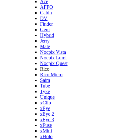
Ace
AFFO
Cabin
DV
Finder
Geni
Hybrid
Jerry
Mate
Nocpix Vista
Nocpix Lumi
Nocpix Quest
Rico
Rico Micro
Saim
Tube
Tyke
Unique
xClip
xEye
xEye 2
xEye 3
xFuse
xMini
xHolo