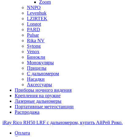
Zoom
NNPO
Levenhuk
LZIRTEK
Longot
PARD
Pulsar
Rika NV
Sytong
Venox
Бинокли
Монокуляры
Прицелы
С дальномером
Насадки
Аксессуары
Приборы ночного видения
Крепления на оружие
Лазерные дальномеры
Портативные метеостанции
Распродажа
iRay Rico RH50 LRF с дальномером, купить АйРей Рико.
Оплата