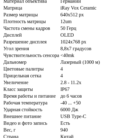
Материал объектива
Германий
Матрица
iRay Vox Ceramic
Размер матрицы
640x512 px
Плотность матрицы
12um
Частота смены кадров
50 Герц
Дисплей
OLED
Разрешение дисплея
1024x768 px
Угол зрения
8,8x7 градусов
Чувствительность сенсора
<40mk
Дальномер
Лазерный (1000 м)
Цветовые палитры
4
Прицельная сетка
4
Увеличение
2.8 - 11.2x
Класс защиты
IP67
Время работы и питание
до 6 часов
Рабочая температура
-40 ... +50
Ударная стойкость
6000 Дж
Внешнее питание
USB Type-C
Видео и фото запись
Есть
Вес, г
940
Страна
Китай