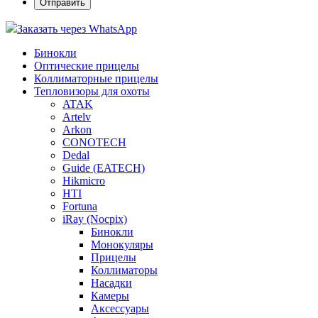
Заказать через WhatsApp
Бинокли
Оптические прицелы
Коллиматорные прицелы
Тепловизоры для охоты
ATAK
Artelv
Arkon
CONOTECH
Dedal
Guide (EATECH)
Hikmicro
HTI
Fortuna
iRay (Nocpix)
Бинокли
Монокуляры
Прицелы
Коллиматоры
Насадки
Камеры
Аксессуары