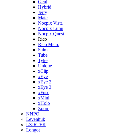
Geni
Hybrid
Jerry
Mate
Nocpix Vista
Nocpix Lumi
Nocpix Quest
Rico
Rico Micro
Saim
Tube
Tyke
Unique
xClip
xEye
xEye 2
xEye 3
xFuse
xMini
xHolo
Zoom
NNPO
Levenhuk
LZIRTEK
Longot