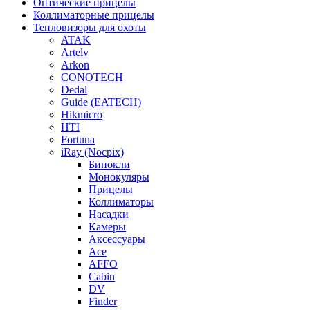
Оптические прицелы
Коллиматорные прицелы
Тепловизоры для охоты
ATAK
Artelv
Arkon
CONOTECH
Dedal
Guide (EATECH)
Hikmicro
HTI
Fortuna
iRay (Nocpix)
Бинокли
Монокуляры
Прицелы
Коллиматоры
Насадки
Камеры
Аксессуары
Ace
AFFO
Cabin
DV
Finder