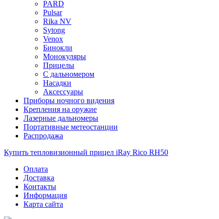
PARD
Pulsar
Rika NV
Sytong
Venox
Бинокли
Монокуляры
Прицелы
С дальномером
Насадки
Аксессуары
Приборы ночного видения
Крепления на оружие
Лазерные дальномеры
Портативные метеостанции
Распродажа
Купить тепловизионный прицел iRay Rico RH50
Оплата
Доставка
Контакты
Информация
Карта сайта