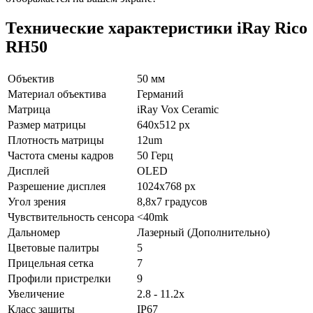
Технические характеристики iRay Rico
RH50
Объектив
50 мм
Материал объектива
Германий
Матрица
iRay Vox Ceramic
Размер матрицы
640x512 px
Плотность матрицы
12um
Частота смены кадров
50 Герц
Дисплей
OLED
Разрешение дисплея
1024x768 px
Угол зрения
8,8x7 градусов
Чувствительность сенсора
<40mk
Дальномер
Лазерный (Дополнительно)
Цветовые палитры
5
Прицельная сетка
7
Профили пристрелки
9
Увеличение
2.8 - 11.2x
Класс защиты
IP67