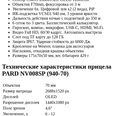
Объектив F70mm, фокусировка от 3 м
Увеличение 6x. Цифровой зум x2 (2 вида), PiP
ИК-подсветка VCSEL 940 нм, 3 уровня яркости
Дальность действия ночью с подсветкой до 350 м
6 сеток по 3 цвета. Баллистический калькулятор
Гироскоп, компас, микрофон. USB-C, HDMI, Wi-Fi.
Видео Full HD, 60/30 кадр/с. Автозапись выстрела
Слот под TF карту до 128 ГБ
Защита IP67. Ударная стойкость до 6000 Дж
Крепление на Weaver, планка для аксессуаров
Наглазник, откидная крышка объектива
Размеры 175x70x50 мм, вес б/батареи 429 г
Технические характеристики прицела
PARD NV008SP (940-70)
Объектив
70 мм
Размер матрицы
2688x1520 px
Дисплей
OLED
Разрешение дисплея
1440x1080 px
Поле зрения
4,6°
Увеличение, х
6 - 12