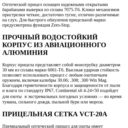
Оптический прицел оснащен надежными открытыми
барабанами выверки из сплава 7075-T6. Клики механизмов
пристрелки четкие, достаточно тугие, отлично различимые
на слух. Для быстрого обнуления прицельной марки
предусмотрена функция Zero-Stop.
ПРОЧНЫЙ ВОДОСТОЙКИЙ
КОРПУС ИЗ АВИАЦИОННОГО
АЛЮМИНИЯ
Корпус прицела представляет собой монотрубку диаметром
30 мм из сплава марки 6061-Т6. Высокая ударная стойкость
позволяет использовать прицел с любым охотничьим
оружием, включая калибры 30.06; .308; .300 Win Mag.
Благодаря герметичности корпуса и защищенности от пыли
и влаги по стандарту IP67, Continental x6 4-24×50 подойдет
для охоты в экстремальных погодных условиях — во время
тумана, сильного дождя, пыльной бури или мороза.
ПРИЦЕЛЬНАЯ СЕТКА VCT-20A
Премиальный оптический прицел для охоты имеет