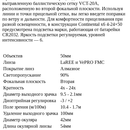
вытравленную баллистическую сетку VCT-20A,
расположенную во второй фокальной плоскости. Используя
линии и точки прицельной сетки, вы легко введете поправки
по ветру и дальности. Для комфортности прицеливания при
разной освещенности, в конструкции Continental x6 4-24×50
предусмотрена подсветка марки, работающая от батарейки
CR2032. Яркость подсветки регулируемая, уровней
интенсивности — 6.
Объектив
50мм
Линза
LaREE и VePRO FMC
Покрытие линз
Алмазное
Светопропускание
90%
Фокальная плоскость
Вторая
Кратность
4x - 24x
Диаметр выходного зрачка
9.5 - 2.1мм
Диоптрийная регулировка
-3 / +2
Поле зрения (м/100м)
10.4 - 1.7м
Удаление выходного зрачка
100мм
Диаметр окуляра
42мм
Длина окулярной линзы
54мм