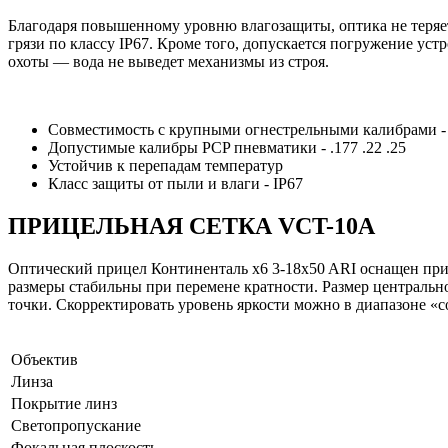
Благодаря повышенному уровню влагозащиты, оптика не теряе
грязи по классу IP67. Кроме того, допускается погружение уст
охоты — вода не выведет механизмы из строя.
Совместимость с крупными огнестрельными калибрами - .
Допустимые калибры PCP пневматики - .177 .22 .25
Устойчив к перепадам температур
Класс защиты от пыли и влаги - IP67
ПРИЦЕЛЬНАЯ СЕТКА VCT-10A
Оптический прицел Континенталь x6 3-18x50 ARI оснащен при
размеры стабильны при перемене кратности. Размер центральн
точки. Скорректировать уровень яркости можно в диапазоне «с
Объектив
Линза
Покрытие линз
Светопропускание
Фокальная плоскость