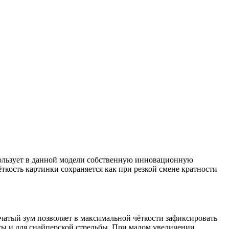
пользует в данной модели собственную инновационную
ткость картинки сохраняется как при резкой смене кратности
чатый зум позволяет в максимальной чёткости зафиксировать
оты и для снайперской стрельбы. При малом увеличении