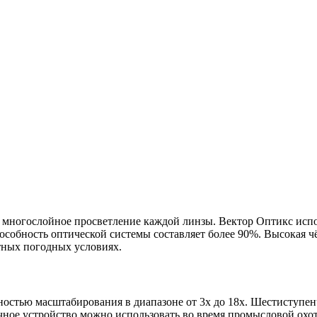
ет многослойное просветление каждой линзы. Вектор Оптикс ис
особность оптической системы составляет более 90%. Высокая чё
ятных погодных условиях.
остью масштабирования в диапазоне от 3x до 18x. Шестиступен
точное устройство можно использовать во время промысловой ох