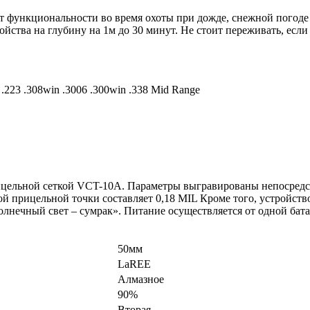
т функциональности во время охоты при дожде, снежной погоде
ройства на глубину на 1м до 30 минут. Не стоит переживать, ес
223 .308win .3006 .300win .338 Mid Range
цельной сеткой VCT-10A. Параметры выгравированы непосредст
ой прицельной точки составляет 0,18 MIL Кроме того, устройс
олнечный свет – сумрак». Питание осуществляется от одной бат
50мм
LaREE
Алмазное
90%
Вторая