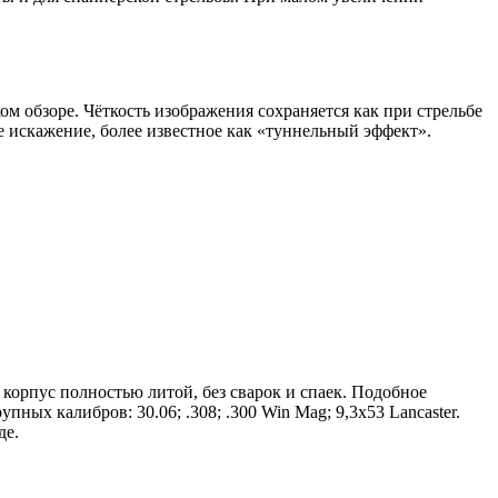
 обзоре. Чёткость изображения сохраняется как при стрельбе
е искажение, более известное как «туннельный эффект».
корпус полностью литой, без сварок и спаек. Подобное
ых калибров: 30.06; .308; .300 Win Mag; 9,3х53 Lancaster.
де.