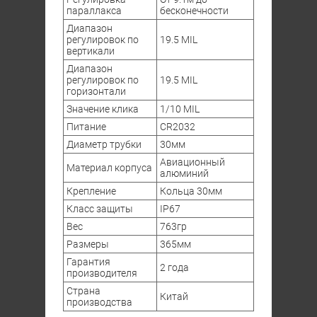
параллакса
бесконечности
Диапазон
регулировок по
19.5 MIL
вертикали
Диапазон
регулировок по
19.5 MIL
горизонтали
Значение клика
1/10 MIL
Питание
CR2032
Диаметр трубки
30мм
Авиационный
Материал корпуса
алюминий
Крепление
Кольца 30мм
Класс защиты
IP67
Вес
763гр
Размеры
365мм
Гарантия
2 года
производителя
Страна
Китай
производства