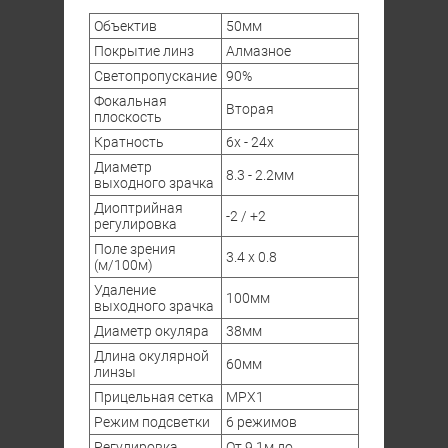
Объектив
50мм
Покрытие линз
Алмазное
Светопропускание
90%
Фокальная
Вторая
плоскость
Кратность
6x - 24x
Диаметр
8.3 - 2.2мм
выходного зрачка
Диоптрийная
-2 / +2
регулировка
Поле зрения
3.4 x 0.8
(м/100м)
Удаление
100мм
выходного зрачка
Диаметр окуляра
38мм
Длина окулярной
60мм
линзы
Прицельная сетка
MPX1
Режим подсветки
6 режимов
Регулировка
От 9.1м до