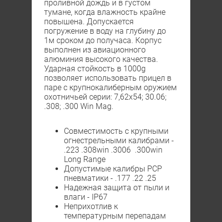
проливной дождь и в густом
тумане, когда влажность крайне
повышена. Допускается
погружение в воду на глубину до
1м сроком до получаса. Корпус
выполнен из авиационного
алюминия высокого качества.
Ударная стойкость в 1000g
позволяет использовать прицел в
паре с крупнокалиберным оружием
охотничьей серии: 7,62х54; 30.06;
.308; .300 Win Mag.
Совместимость с крупными
огнестрельными калибрами -
.223 .308win .3006 .300win
Long Range
Допустимые калибры PCP
пневматики - .177 .22 .25
Надежная защита от пыли и
влаги - IP67
Неприхотлив к
температурным перепадам