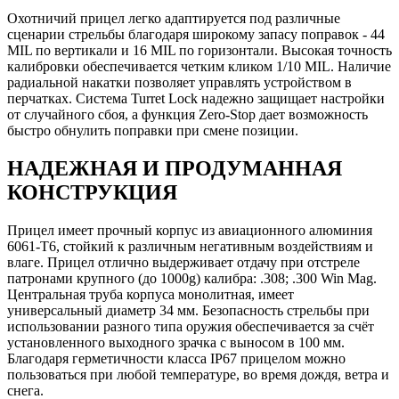
Охотничий прицел легко адаптируется под различные
сценарии стрельбы благодаря широкому запасу поправок - 44
MIL по вертикали и 16 MIL по горизонтали. Высокая точность
калибровки обеспечивается четким кликом 1/10 MIL. Наличие
радиальной накатки позволяет управлять устройством в
перчатках. Система Turret Lock надежно защищает настройки
от случайного сбоя, а функция Zero-Stop дает возможность
быстро обнулить поправки при смене позиции.
НАДЕЖНАЯ И ПРОДУМАННАЯ
КОНСТРУКЦИЯ
Прицел имеет прочный корпус из авиационного алюминия
6061-T6, стойкий к различным негативным воздействиям и
влаге. Прицел отлично выдерживает отдачу при отстреле
патронами крупного (до 1000g) калибра: .308; .300 Win Mag.
Центральная труба корпуса монолитная, имеет
универсальный диаметр 34 мм. Безопасность стрельбы при
использовании разного типа оружия обеспечивается за счёт
установленного выходного зрачка с выносом в 100 мм.
Благодаря герметичности класса IP67 прицелом можно
пользоваться при любой температуре, во время дождя, ветра и
снега.