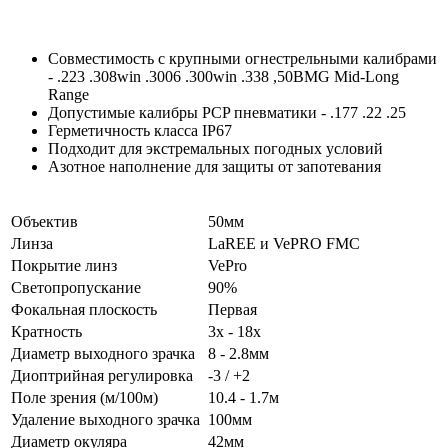
Совместимость с крупными огнестрельными калибрами
- .223 .308win .3006 .300win .338 ,50BMG Mid-Long
Range
Допустимые калибры PCP пневматики - .177 .22 .25
Герметичность класса IP67
Подходит для экстремальных погодных условий
Азотное наполнение для защиты от запотевания
Объектив
50мм
Линза
LaREE и VePRO FMC
Покрытие линз
VePro
Светопропускание
90%
Фокальная плоскость
Первая
Кратность
3x - 18x
Диаметр выходного зрачка
8 - 2.8мм
Диоптрийная регулировка
-3 / +2
Поле зрения (м/100м)
10.4 - 1.7м
Удаление выходного зрачка
100мм
Диаметр окуляра
42мм