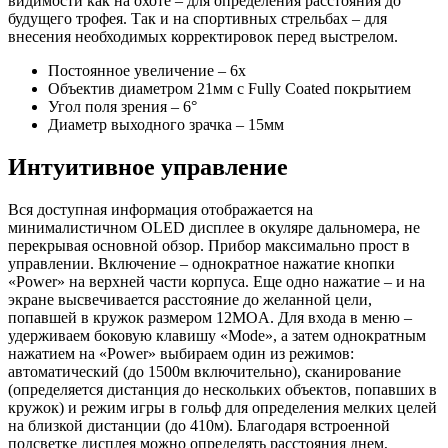
видимости как на охоте – для определения расстояния до
будущего трофея. Так и на спортивных стрельбах – для
внесения необходимых корректировок перед выстрелом.
Постоянное увеличение – 6х
Объектив диаметром 21мм с Fully Coated покрытием
Угол поля зрения – 6°
Диаметр выходного зрачка – 15мм
Интуитивное управление
Вся доступная информация отображается на
минималистичном OLED дисплее в окуляре дальномера, не
перекрывая основной обзор. Прибор максимально прост в
управлении. Включение – однократное нажатие кнопки
«Power» на верхней части корпуса. Еще одно нажатие – и на
экране высвечивается расстояние до желанной цели,
попавшей в кружок размером 12MOA. Для входа в меню –
удерживаем боковую клавишу «Mode», а затем однократным
нажатием на «Power» выбираем один из режимов:
автоматический (до 1500м включительно), сканирование
(определяется дистанция до нескольких объектов, попавших в
кружок) и режим игры в гольф для определения мелких целей
на близкой дистанции (до 410м). Благодаря встроенной
подсветке дисплея можно определять расстояния днем,