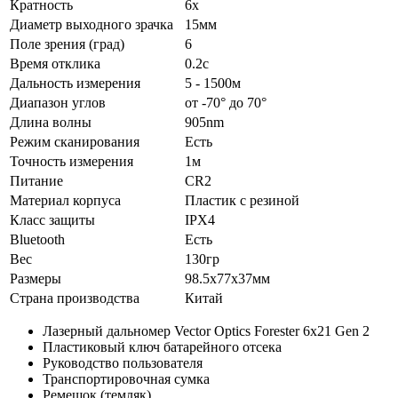
Кратность
6x
Диаметр выходного зрачка
15мм
Поле зрения (град)
6
Время отклика
0.2с
Дальность измерения
5 - 1500м
Диапазон углов
от -70° до 70°
Длина волны
905nm
Режим сканирования
Есть
Точность измерения
1м
Питание
CR2
Материал корпуса
Пластик с резиной
Класс защиты
IPX4
Bluetooth
Есть
Вес
130гр
Размеры
98.5x77x37мм
Страна производства
Китай
Лазерный дальномер Vector Optics Forester 6x21 Gen 2
Пластиковый ключ батарейного отсека
Руководство пользователя
Транспортировочная сумка
Ремешок (темляк)