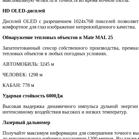
максимальную четкость и точность во время ночной охоты.
HD OLED-дисплей
Дисплей OLED с разрешением 1024x768 пикселей позволяет 
комфортное для глаз изображение непревзойденного качества.
Обнаружение тепловых объектов в Mate MAL 25
Запатентованный сенсор собственного производства, преми
тепловых объектов в любых погодных условиях.
АВТОМОБИЛЬ: 3245 м
ЧЕЛОВЕК: 1298 м
КАБАН: 778 м
Ударная стойкость 6000Дж
Высокая выдержка динамичного импульса дульной энергии 
интенсивному воздействия высоких и низких температур.
Лазерный дальномер
Получайте максимум информации для совершения точного выст
до максимального рабочего расстояния 1200 метров. Вы также