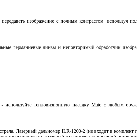
передавать изображение с полным контрастом, используя по
альные германиевые линзы и неповторимый обработчик изобр
- используйте тепловизионную насадку Mate с любым оруж
рела. Лазерный дальномер ILR-1200-2 (не входит в комплект 
 можете использовать лазерный дальномер как внешний источни