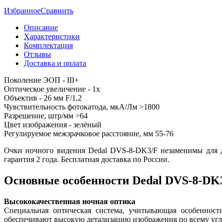
Избранное
Сравнить
Описание
Характеристики
Комплектация
Отзывы
Доставка и оплата
Поколение ЭОП - III+
Оптическое увеличение - 1x
Объектив - 26 мм F/1,2
Чувствительность фотокатода, мкА/Лм >1800
Разрешение, штр/мм >64
Цвет изображения - зелёный
Регулируемое межзрачковое расстояние, мм 55-76
Очки ночного видения Dedal DVS-8-DK3/F незаменимы для дл
гарантия 2 года. Бесплатная доставка по России.
Основные особенности Dedal DVS-8-DK
Высококачественная ночная оптика
Специальная оптическая система, учитывающая особенност
обеспечивают высокую детализацию изображения по всему уг