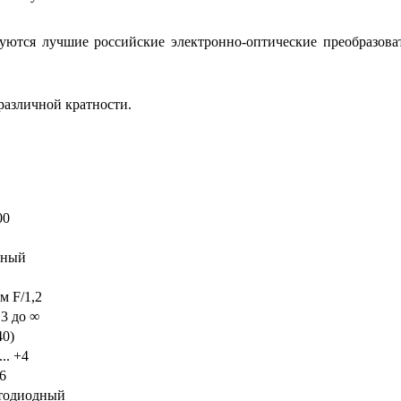
уются лучшие российские электронно-оптические преобразоват
различной кратности.
00
ёный
м F/1,2
,3 до ∞
40)
... +4
6
тодиодный