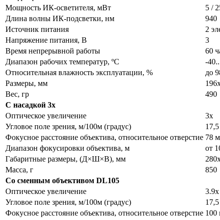
Мощность ИК-осветителя, мВт
5 / 2
Длина волны ИК-подсветки, нм
940
Источник питания
2 э
Напряжение питания, В
3
Время непрерывной работы
60 ч
Диапазон рабочих температур, ºС
-40.
Относительная влажность эксплуатации, %
до 9
Размеры, мм
196
Вес, гр
490
С насадкой 3x
Оптическое увеличение
3x
Угловое поле зрения, м/100м (градус)
17,5
Фокусное расстояние объектива, относительное отверстие
78 м
Диапазон фокусировки объектива, м
от 1
Габаритные размеры, (Д×Ш×В), мм
280
Масса, г
850
Со сменным объективом DL105
Оптическое увеличение
3.9x
Угловое поле зрения, м/100м (градус)
17,5
Фокусное расстояние объектива, относительное отверстие
100 