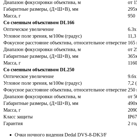
Диапазон фокусировки объектива, м
от 1
Габаритные размеры, (Д×Ш×В), мм
295
Масса, г
950
Со сменным объективом DL166
Оптическое увеличение
6.3x
Угловое поле зрения, м/100м (градус)
11,3
Фокусное расстояние объектива, относительное отверстие
165 
Диапазон фокусировки объектива, м
от 2
Габаритные размеры, (Д×Ш×В), мм
365
Масса, г
116
Со сменным объективом DL250
Оптическое увеличение
9.6x
Угловое поле зрения, м/100м (градус)
7,2 (
Фокусное расстояние объектива, относительное отверстие
250 
Диапазон фокусировки объектива, м
от 5
Габаритные размеры, (Д×Ш×В), мм
490
Масса, г
209
Класс защиты
IP67
Гарантия
2 го
Очки ночного видения Dedal DVS-8-DK3/F