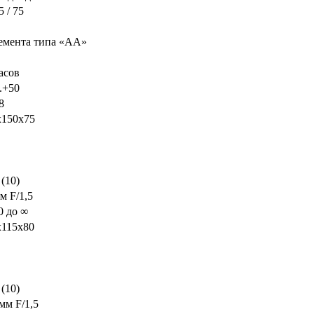
5 / 75
лемента типа «AA»
асов
..+50
8
x150x75
 (10)
м F/1,5
0 до ∞
x115x80
 (10)
мм F/1,5