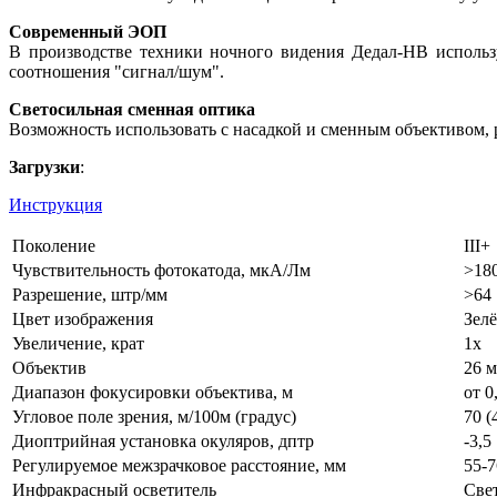
Современный ЭОП
В производстве техники ночного видения Дедал-НВ использ
соотношения "сигнал/шум".
Светосильная сменная оптика
Возможность использовать с насадкой и сменным объективом, 
Загрузки
:
Инструкция
Поколение
III+
Чувствительность фотокатода, мкА/Лм
>18
Разрешение, штр/мм
>64
Цвет изображения
Зел
Увеличение, крат
1x
Объектив
26 м
Диапазон фокусировки объектива, м
от 0
Угловое поле зрения, м/100м (градус)
70 (
Диоптрийная установка окуляров, дптр
-3,5 
Регулируемое межзрачковое расстояние, мм
55-7
Инфракрасный осветитель
Све