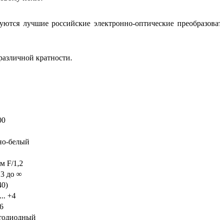
уются лучшие российские электронно-оптические преобразоват
различной кратности.
00
но-белый
м F/1,2
,3 до ∞
40)
... +4
6
тодиодный