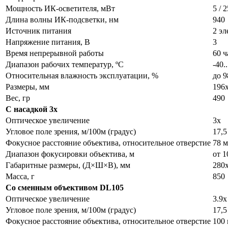
Мощность ИК-осветителя, мВт
5 / 2
Длина волны ИК-подсветки, нм
940
Источник питания
2 э
Напряжение питания, В
3
Время непрерывной работы
60 ч
Диапазон рабочих температур, ºС
-40.
Относительная влажность эксплуатации, %
до 9
Размеры, мм
196
Вес, гр
490
С насадкой 3x
Оптическое увеличение
3x
Угловое поле зрения, м/100м (градус)
17,5
Фокусное расстояние объектива, относительное отверстие
78 м
Диапазон фокусировки объектива, м
от 1
Габаритные размеры, (Д×Ш×В), мм
280
Масса, г
850
Со сменным объективом DL105
Оптическое увеличение
3.9x
Угловое поле зрения, м/100м (градус)
17,5
Фокусное расстояние объектива, относительное отверстие
100 