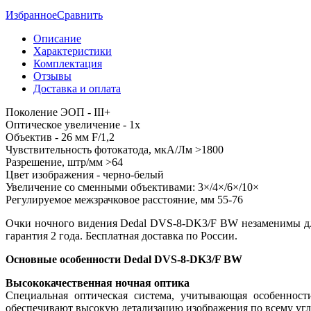
Избранное
Сравнить
Описание
Характеристики
Комплектация
Отзывы
Доставка и оплата
Поколение ЭОП - III+
Оптическое увеличение - 1x
Объектив - 26 мм F/1,2
Чувствительность фотокатода, мкА/Лм >1800
Разрешение, штр/мм >64
Цвет изображения - черно-белый
Увеличение со сменными объективами: 3×/4×/6×/10×
Регулируемое межзрачковое расстояние, мм 55-76
Очки ночного видения Dedal DVS-8-DK3/F BW незаменимы для 
гарантия 2 года. Бесплатная доставка по России.
Основные особенности Dedal DVS-8-DK3/F BW
Высококачественная ночная оптика
Специальная оптическая система, учитывающая особенност
обеспечивают высокую детализацию изображения по всему уг