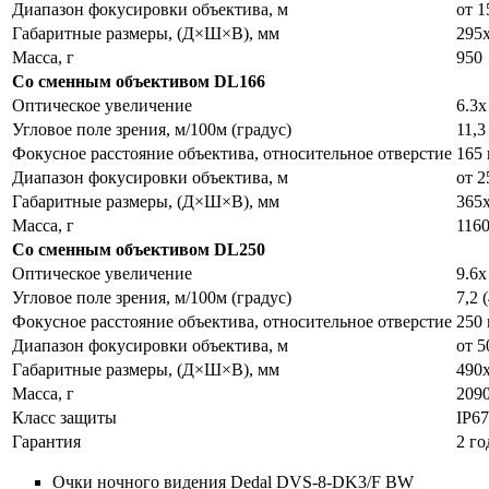
Диапазон фокусировки объектива, м
от 1
Габаритные размеры, (Д×Ш×В), мм
295
Масса, г
950
Со сменным объективом DL166
Оптическое увеличение
6.3x
Угловое поле зрения, м/100м (градус)
11,3
Фокусное расстояние объектива, относительное отверстие
165 
Диапазон фокусировки объектива, м
от 2
Габаритные размеры, (Д×Ш×В), мм
365
Масса, г
116
Со сменным объективом DL250
Оптическое увеличение
9.6x
Угловое поле зрения, м/100м (градус)
7,2 (
Фокусное расстояние объектива, относительное отверстие
250 
Диапазон фокусировки объектива, м
от 5
Габаритные размеры, (Д×Ш×В), мм
490
Масса, г
209
Класс защиты
IP67
Гарантия
2 го
Очки ночного видения Dedal DVS-8-DK3/F BW