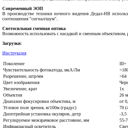
Современный ЭОП
В производстве техники ночного видения Дедал-НВ использ
соотношения "сигнал/шум".
Светосильная сменная оптика
Возможность использовать с насадкой и сменным объективом, 
Загрузки
:
Инструкция
Поколение
III+
Чувствительность фотокатода, мкА/Лм
>18
Разрешение, штр/мм
>64
Цвет изображения
Чер
Увеличение, крат
1x
Объектив
26 м
Диапазон фокусировки объектива, м
от 0
Угловое поле зрения, м/100м (градус)
70 (
Диоптрийная установка окуляров, дптр
-3,5 
Регулируемое межзрачковое расстояние, мм
55-7
Инфракрасный осветитель
Све