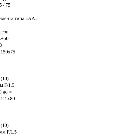
5 / 75
лемента типа «AA»
асов
..+50
8
x150x75
 (10)
м F/1,5
0 до ∞
x115x80
 (10)
мм F/1,5