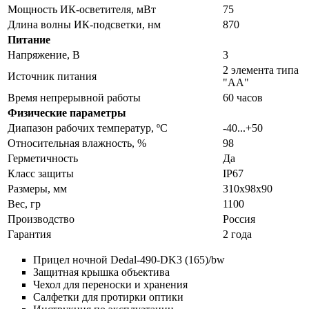
Мощность ИК-осветителя, мВт
75
Длина волны ИК-подсветки, нм
870
Питание
Напряжение, В
3
2 элемента типа
Источник питания
"AA"
Время непрерывной работы
60 часов
Физические параметры
Диапазон рабочих температур, ºС
-40...+50
Относительная влажность, %
98
Герметичность
Да
Класс защиты
IP67
Размеры, мм
310x98x90
Вес, гр
1100
Производство
Россия
Гарантия
2 года
Прицел ночной Dedal-490-DK3 (165)/bw
Защитная крышка объектива
Чехол для переноски и хранения
Салфетки для протирки оптики