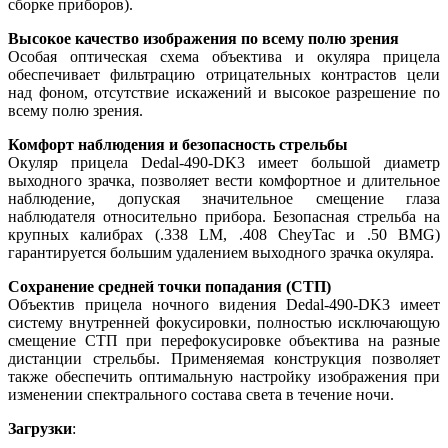
сборке приборов).
Высокое качество изображения по всему полю зрения
Особая оптическая схема объектива и окуляра прицела
обеспечивает фильтрацию отрицательных контрастов цели
над фоном, отсутствие искажений и высокое разрешение по
всему полю зрения.
Комфорт наблюдения и безопасность стрельбы
Окуляр прицела Dedal-490-DK3 имеет большой диаметр
выходного зрачка, позволяет вести комфортное и длительное
наблюдение, допуская значительное смещение глаза
наблюдателя относительно прибора. Безопасная стрельба на
крупных калибрах (.338 LM, .408 CheyTac и .50 BMG)
гарантируется большим удалением выходного зрачка окуляра.
Сохранение средней точки попадания (СТП)
Объектив прицела ночного видения Dedal-490-DK3 имеет
систему внутренней фокусировки, полностью исключающую
смещение СТП при перефокусировке объектива на разные
дистанции стрельбы. Применяемая конструкция позволяет
также обеспечить оптимальную настройку изображения при
изменении спектрального состава света в течение ночи.
Загрузки
: