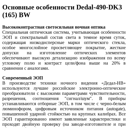
Основные особенности Dedal-490-DK3
(165) BW
Высококонтрастная светосильная ночная оптика
Специальная оптическая система, учитывающая особенности
ЭОП и спектральный состав света в темное время суток,
содержащая низкодисперсные марки оптического стекла,
особое многослойное просветляющее покрытие, жесткие
допуски на изготовление оптических элементов
обеспечивают высокую детализацию изображения по всему
угловому полю и контраст цели/фона выше на 20% в
сравнении с аналогами.
Современный ЭОП
В производстве техники ночного видения «Дедал-НВ»
используются лучшие российские электронно-оптические
преобразователи с высокими параметрами чувствительности,
разрешения, соотношения "сигнал/шум". В приборы
устанавливаются отборные ЭОП, в том числе с черно-белым
люминофором, цифровым источником питания (аutogate),
повышенной ударной стойкостью на крупных калибрах. Все
ЭОП гарантированно имеют заявленные характеристики и
проходят двойную проверку (на заводе-изготовителе и при