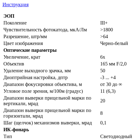
Инструкция
ЭОП
Поколение
III+
Чувствительность фотокатода, мкА/Лм
>1800
Разрешение, штр/мм
>64
Цвет изображения
Черно-белый
Оптические параметры
Увеличение, крат
6x
Объектив
165 мм F/2,0
Удаление выходного зрачка, мм
50
Диоптрийная настройка, дптр
-3 ... +4
Диапазон фокусировки объектива, м
от 30 до ∞
Угловое поле зрения, м/100м (градус)
11 (6,3)
Диапазон выверки прицельной марки по
20
вертикали, мрад
Диапазон выверки прицельной марки по
8
горизонтали, мрад
Шаг (щелчок) механизмов выверки, мрад
0,1
ИК-фонарь
Тип
Светодиодный