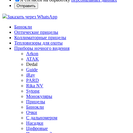
Заказать через WhatsApp
Бинокли
Оптические прицелы
Коллиматорные прицелы
Тепловизоры для охоты
Приборы ночного видения
Arkon
ATAK
Dedal
Guide
iRay
PARD
Rika NV
Sytong
Монокуляры
Прицелы
Бинокли
Очки
С дальномером
Насадки
Цифровые