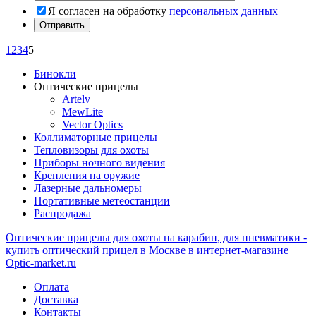
Я согласен на обработку
персональных данных
1
2
3
4
5
Бинокли
Оптические прицелы
Artelv
MewLite
Vector Optics
Коллиматорные прицелы
Тепловизоры для охоты
Приборы ночного видения
Крепления на оружие
Лазерные дальномеры
Портативные метеостанции
Распродажа
Оптические прицелы для охоты на карабин, для пневматики -
купить оптический прицел в Москве в интернет-магазине
Optic-market.ru
Оплата
Доставка
Контакты