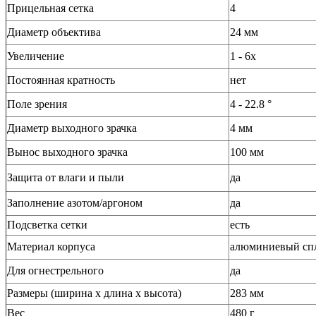
Прицельная сетка
4
Диаметр объектива
24 мм
Увеличение
1 - 6x
Постоянная кратность
нет
Поле зрения
4 - 22.8 °
Диаметр выходного зрачка
4 мм
Вынос выходного зрачка
100 мм
Защита от влаги и пыли
да
Заполнение азотом/аргоном
да
Подсветка сетки
есть
Материал корпуса
алюминиевый сп
Для огнестрельного
да
Размеры (ширина x длина x высота)
283 мм
Вес
480 г