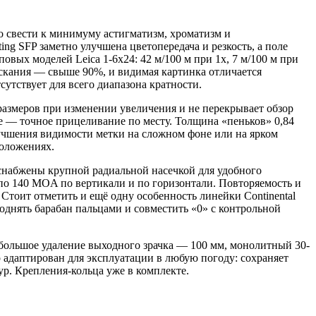
о свести к минимуму астигматизм, хроматизм и
ting SFP заметно улучшена цветопередача и резкость, а поле
овых моделей Leica 1-6x24: 42 м/100 м при 1x, 7 м/100 м при
ускания — свыше 90%, и видимая картинка отличается
утствует для всего диапазона кратности.
 размеров при изменении увеличения и не перекрывает обзор
е — точное прицеливание по месту. Толщина «пеньков» 0,84
учшения видимости метки на сложном фоне или на ярком
положениях.
снабжены крупной радиальной насечкой для удобного
по 140 MOA по вертикали и по горизонтали. Повторяемость и
 Стоит отметить и ещё одну особенность линейки Continental
однять барабан пальцами и совместить «0» с контрольной
 большое удаление выходного зрачка — 100 мм, монолитный 30-
ор адаптирован для эксплуатации в любую погоду: сохраняет
ур. Крепления-кольца уже в комплекте.