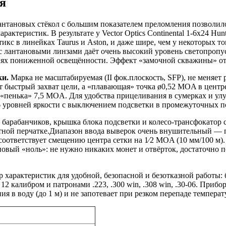
я
антановых стёкол с большим показателем преломления позволил
актеристик. В результате у Vector Optics Continental 1-6x24 Hun
кс в линейках Taurus и Aston, и даже шире, чем у некоторых топ
 с лантановыми линзами даёт очень высокий уровень светопроп
иях пониженной освещённости. Эффект «замочной скважины» отс
ки.
Марка не масштабируемая (II фок.плоскость, SFP), не меняет
т быстрый захват цели, а «плавающая» точка ø0,52 MOA в центр
«пенька» 7,5 MOA. Для удобства прицеливания в сумерках и ул
 6 уровней яркости с выключением подсветки в промежуточных 
барабанчиков, крышка блока подсветки и колесо-трансфокатор 
отной перчатке.Диапазон ввода выверок очень внушительный — 
соответствует смещению центра сетки на 1⁄2 MOA (10 мм/100 м).
овый «ноль»: не нужно никаких монет и отвёрток, достаточно п
 характеристик для удобной, безопасной и безотказной работы:
2 калибром и патронами .223, .300 win, .308 win, .30-06. Приб
 в воду (до 1 м) и не запотевает при резком перепаде температ