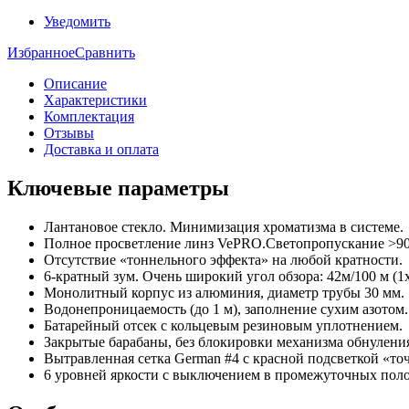
Уведомить
Избранное
Сравнить
Описание
Характеристики
Комплектация
Отзывы
Доставка и оплата
Ключевые параметры
Лантановое стекло. Минимизация хроматизма в системе.
Полное просветление линз VePRO.Светопропускание >9
Отсутствие «тоннельного эффекта» на любой кратности.
6-кратный зум. Очень широкий угол обзора: 42м/100 м (1x
Монолитный корпус из алюминия, диаметр трубы 30 мм.
Водонепроницаемость (до 1 м), заполнение сухим азотом.
Батарейный отсек с кольцевым резиновым уплотнением.
Закрытые барабаны, без блокировки механизма обнулени
Вытравленная сетка German #4 с красной подсветкой «то
6 уровней яркости с выключением в промежуточных пол