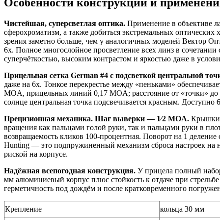
Особенности конструкции и применени
Чистейшая, суперсветлая оптика.
Применение в объективе л
сферохроматизм, а также добиться экстремальных оптических хар
зрения заметно больше, чем у аналогичных моделей Вектор Опти
6x. Полное многослойное просветление всех линз в сочетании
суперчёткостью, высоким контрастом и яркостью даже в услов
Прицельная сетка German #4 с подсветкой центральной точ
даже на 6x. Тонкое перекрестье между «пеньками» обеспечивае
MOA, прицельных линий 0,17 MOA; расстояние от «точки» до 
солнце центральная точка подсвечивается красным. Доступно
Прецизионная механика. Шаг выверки — 1⁄2 MOA.
Крышки 
вращения как пальцами голой руки, так и пальцами руки в пл
возвращаемость кликов 100-процентная. Поворот на 1 деление 
Hunting — это подпружиненный механизм сброса настроек на н
риской на корпусе.
Надёжная всепогодная конструкция.
У прицела полный набор
мм алюминиевый корпус плюс стойкость к отдаче при стрельбе 1
герметичность под дождём и после кратковременного погружения
Крепление
кольца 30 мм