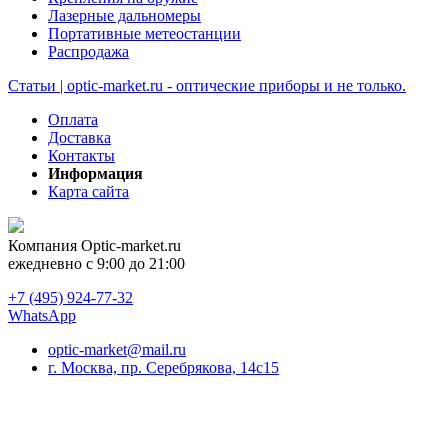
Лазерные дальномеры
Портативные метеостанции
Распродажа
Статьи | optic-market.ru - оптические приборы и не только.
Оплата
Доставка
Контакты
Информация
Карта сайта
Компания
Optic-market.ru
ежедневно с 9:00 до 21:00
+7 (495) 924-77-32
WhatsApp
optic-market@mail.ru
г. Москва, пр. Серебрякова, 14с15