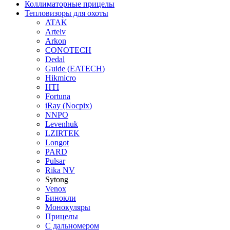
Коллиматорные прицелы
Тепловизоры для охоты
ATAK
Artelv
Arkon
CONOTECH
Dedal
Guide (EATECH)
Hikmicro
HTI
Fortuna
iRay (Nocpix)
NNPO
Levenhuk
LZIRTEK
Longot
PARD
Pulsar
Rika NV
Sytong
Venox
Бинокли
Монокуляры
Прицелы
С дальномером