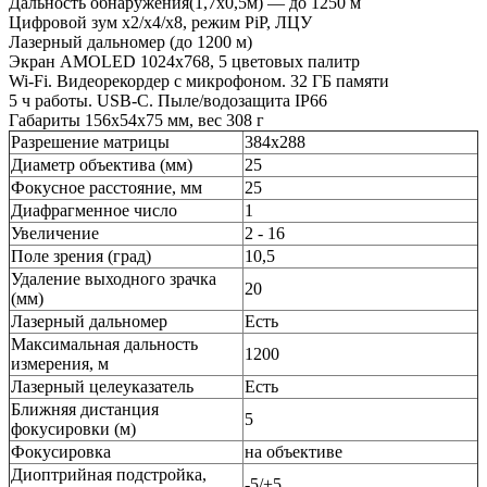
Дальность обнаружения(1,7x0,5м) — до 1250 м
Цифровой зум x2/x4/x8, режим PiP, ЛЦУ
Лазерный дальномер (до 1200 м)
Экран AMOLED 1024x768, 5 цветовых палитр
Wi-Fi. Видеорекордер с микрофоном. 32 ГБ памяти
5 ч работы. USB-C. Пыле/водозащита IP66
Габариты 156x54x75 мм, вес 308 г
Разрешение матрицы
384x288
Диаметр объектива (мм)
25
Фокусное расстояние, мм
25
Диафрагменное число
1
Увеличение
2 - 16
Поле зрения (град)
10,5
Удаление выходного зрачка
20
(мм)
Лазерный дальномер
Есть
Максимальная дальность
1200
измерения, м
Лазерный целеуказатель
Есть
Ближняя дистанция
5
фокусировки (м)
Фокусировка
на объективе
Диоптрийная подстройка,
-5/+5