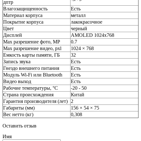
дптр
Влагозащищенность
Есть
Материал корпуса
металл
Покрытие корпуса
лакокрасочное
Цвет
черный
Дисплей
AMOLED 1024х768
Max разрешение фото, МР
0.7
Max разрешение видео, pxl
1024 × 768
Емкость карты памяти, ГБ
32
Запись звука
Есть
Гнездо внешнего питания
Есть
Модуль Wi-Fi или Bluetooth
Есть
Видео выход
Есть
Рабочие температуры, °С
-20 - 50
Страна происхождения
Китай
Гарантия производителя (лет)
2
Габариты (мм)
156 × 54 × 75
Вес нетто (кг)
0,308
Оставить отзыв
Имя