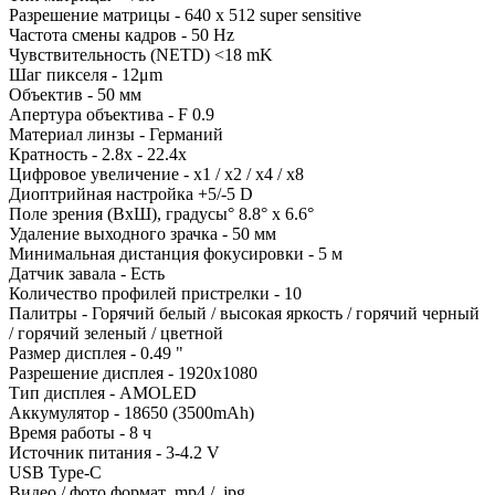
Разрешение матрицы - 640 x 512 super sensitive
Частота смены кадров - 50 Hz
Чувствительность (NETD) <18 mK
Шаг пикселя - 12μm
Объектив - 50 мм
Апертура объектива - F 0.9
Материал линзы - Германий
Кратность - 2.8x - 22.4x
Цифровое увеличение - x1 / x2 / x4 / x8
Диоптрийная настройка +5/-5 D
Поле зрения (ВхШ), градусы° 8.8° x 6.6°
Удаление выходного зрачка - 50 мм
Минимальная дистанция фокусировки - 5 м
Датчик завала - Есть
Количество профилей пристрелки - 10
Палитры - Горячий белый / высокая яркость / горячий черный
/ горячий зеленый / цветной
Размер дисплея - 0.49 "
Разрешение дисплея - 1920x1080
Тип дисплея - AMOLED
Аккумулятор - 18650 (3500mAh)
Время работы - 8 ч
Источник питания - 3-4.2 V
USB Type-C
Видео / фото формат .mp4 / .jpg