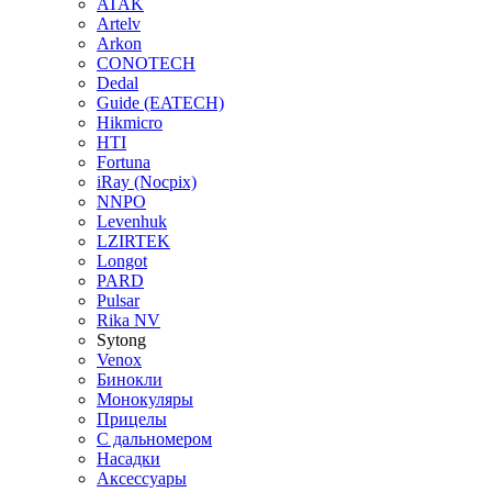
ATAK
Artelv
Arkon
CONOTECH
Dedal
Guide (EATECH)
Hikmicro
HTI
Fortuna
iRay (Nocpix)
NNPO
Levenhuk
LZIRTEK
Longot
PARD
Pulsar
Rika NV
Sytong
Venox
Бинокли
Монокуляры
Прицелы
С дальномером
Насадки
Аксессуары