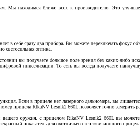
м. Мы находимся ближе всех к производителю. Это улучшает
яет в себе сразу два прибора. Вы можете переключать фокус объ
но светосильная оптика.
тоянии вы получаете большое поле зрения без каких-либо иск
цифровой пикселизации. То есть вы всегда получаете наилучшу
ункция. Если в прицеле нет лазерного дальномера, вы лишаетес
омер прицела RikaNV Lesnik2 660L позволяет точно замерить рас
 вашего оружия, с прицелом RikaNV Lesnik2 660L вы можете у
рекрасный показатель для охотничьего тепловизионного прицела