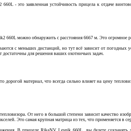
 660L - это заявленная устойчивость прицела к отдаче винтов
k2 660L можно обнаружить с расстояния 6667 м. Это огромное р
аются с меньших дистанций, но тут всё зависит от погодных ус
т достаточны для решения ваших охотничьих задач.
о дорогой материал, что всегда сильно влияет на цену теплови
епловизора. От него в большой степени зависит качество изобр
селей. Это самая крупная матрица из тех, что применяется в с
ажения. В прицеле RikaNV Lesnik 660L вы будете сохранять л