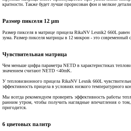
кратности. Также будет лучше прорисован фон и мелкие детал
Размер пикселя 12 μm
Размер пикселя в матрице прицела RikaNV Lesnik2 660L равен
зума. Размер пикселя матрицы в 12 микрон - это современный 
Чувствительная матрица
Чем меньше цифра параметра NETD в характеристиках теплови
значением считают NETD <40mK.
У тепловизионного прицела RikaNV Lesnik 660L чувствитель
эффективность прицела в условиях низкого температурного ко
Мы всегда рекомендуем проверять эффективность работы тепло
ранним утром, чтобы получить наглядные впечатления о том, 
пригодится.
6 цветовых палитр