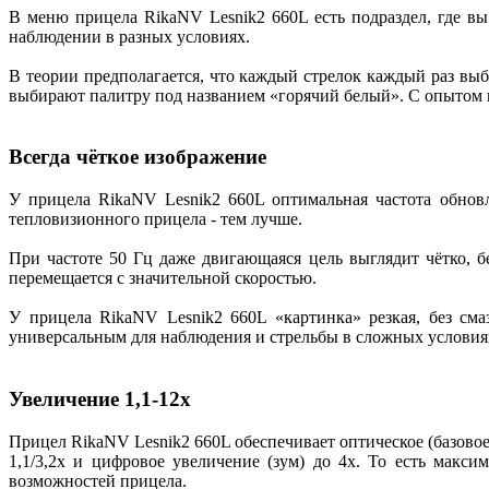
В меню прицела RikaNV Lesnik2 660L есть подраздел, где в
наблюдении в разных условиях.
В теории предполагается, что каждый стрелок каждый раз вы
выбирают палитру под названием «горячий белый». С опытом в
Всегда чёткое изображение
У прицела RikaNV Lesnik2 660L оптимальная частота обнов
тепловизионного прицела - тем лучше.
При частоте 50 Гц даже двигающаяся цель выглядит чётко, б
перемещается с значительной скоростью.
У прицела RikaNV Lesnik2 660L «картинка» резкая, без см
универсальным для наблюдения и стрельбы в сложных условия
Увеличение 1,1-12х
Прицел RikaNV Lesnik2 660L обеспечивает оптическое (базово
1,1/3,2х и цифровое увеличение (зум) до 4х. То есть макси
возможностей прицела.