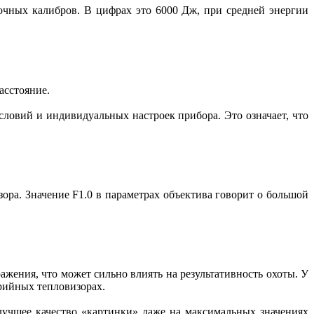
очных калибров. В цифрах это 6000 Дж, при средней энергии
асстояние.
ловий и индивидуальных настроек прибора. Это означает, что
зора. Значение F1.0 в параметрах объектива говорит о большой
ажения, что может сильно влиять на результативность охоты. У
ерийных тепловизорах.
учшее качество «картинки» даже на максимальных значениях