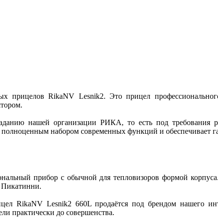
ых прицелов RikaNV Lesnik2. Это прицел профессиональног
тором.
заданию нашей организации РИКА, то есть под требования 
 полноценным набором современных функций и обеспечивает га
ональный прибор с обычной для тепловизоров формой корпуса.
а Пикатинни.
цел RikaNV Lesnik2 660L продаётся под брендом нашего и
вели практически до совершенства.