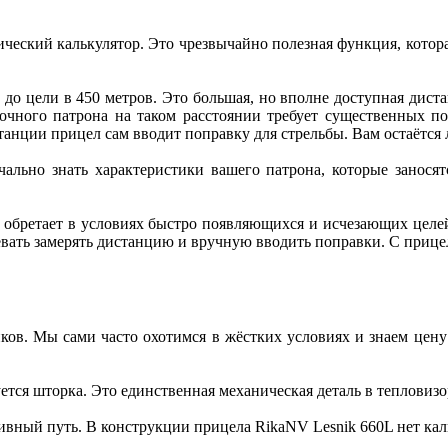
ический калькулятор. Это чрезвычайно полезная функция, котор
о цели в 450 метров. Это большая, но вполне доступная дистан
очного патрона на таком расстоянии требует существенных п
станции прицел сам вводит поправку для стрельбы. Вам остаётся
чально знать характеристики вашего патрона, которые занос
обретает в условиях быстро появляющихся и исчезающих целей
евать замерять дистанцию и вручную вводить поправки. С приц
ков. Мы сами часто охотимся в жёстких условиях и знаем цен
ся шторка. Это единственная механическая деталь в тепловизоре
вный путь. В конструкции прицела RikaNV Lesnik 660L нет кал