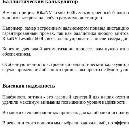
Баллистический калькулятор
В меню прицела RikaNV Lesnik 660L есть встроенный баллист
точного выстрела на любую разумную дистанцию.
Например, замер встроенным дальномером показал дистанцию д
гарантированный промах, так как баллистика любого винтов
RikaNV Lesnik2 660L, всё сильно упрощается: после замера ди
Конечно, для такой автоматизации процесса вам нужно изна
обеспечением.
Особенную ценность встроенный баллистический калькулятор 
случае применения обычного прицела вы просто не будете усп
Высокая надёжность
Надёжность оптики - это главный критерий для наших охотни
уделили максимум внимания повышению уровня надёжности.
Во многих тепловизионных прицелах для калибровки использует
В решении этого вопроса мы выбрали радикальный, но эффекти