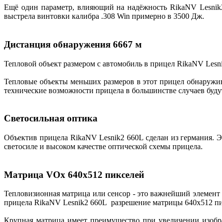
Ещё один параметр, влияющий на надёжность RikaNV Lesnik2
выстрела винтовки калибра .308 Win примерно в 3500 Дж.
Дистанция обнаружения 6667 м
Тепловой объект размером с автомобиль в прицел RikaNV Lesni
Тепловые объекты меньших размеров в этот прицел обнаружив
технические возможности прицела в большинстве случаев буду
Светосильная оптика
Объектив прицела RikaNV Lesnik2 660L сделан из германия. Эт
светосиле и высоком качестве оптической схемы прицела.
Матрица VOx 640х512 пикселей
Тепловизионная матрица или сенсор - это важнейший элемент т
прицела RikaNV Lesnik2 660L разрешение матрицы 640х512 пик
Крупная матрица имеет преимущество при увеличении изобр