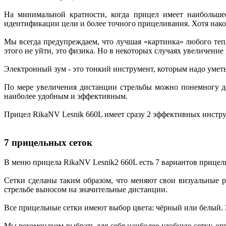
На минимальной кратности, когда прицел имеет наибольше
идентификации цели и более точного прицеливания. Хотя нако
Мы всегда предупреждаем, что лучшая «картинка» любого тепл
этого не уйти, это физика. Но в некоторых случаях увеличение
Электронный зум - это тонкий инструмент, которым надо уметь
По мере увеличения дистанции стрельбы можно понемногу до
наиболее удобным и эффективным.
Прицел RikaNV Lesnik 660L имеет сразу 2 эффективных инстру
7 прицельных сеток
В меню прицела RikaNV Lesnik2 660L есть 7 вариантов прицель
Сетки сделаны таким образом, что меняют свои визуальные 
стрельбе выносом на значительные дистанции.
Все прицельные сетки имеют выбор цвета: чёрный или белый. Э
Мы рекомендуем выбрать для себя наиболее удобную сетку, опр