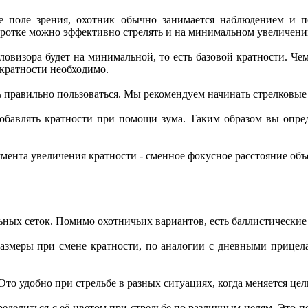
е поле зрения, охотник обычно занимается наблюдением и 
ротке можно эффективно стрелять и на минимальном увеличении
овизора будет на минимальной, то есть базовой кратности. Че
 кратности необходимо.
 правильно пользоваться. Мы рекомендуем начинать стрелковые 
бавлять кратности при помощи зума. Таким образом вы определ
мента увеличения кратности - сменное фокусное расстояние объ
ных сеток. Помимо охотничьих вариантов, есть баллистические 
размеры при смене кратности, по аналогии с дневными прицела
то удобно при стрельбе в разных ситуациях, когда меняется цел
еделиться с её цветом при стрельбе по различным целям. Это п