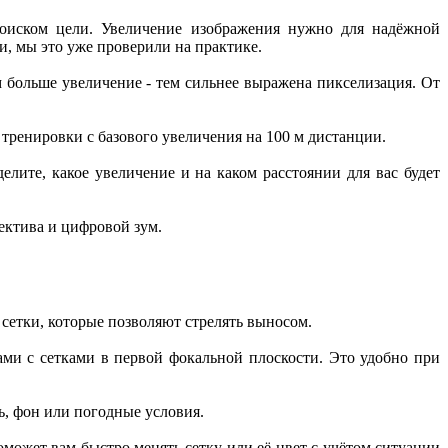
поиском цели. Увеличение изображения нужно для надёжной
, мы это уже проверили на практике.
м больше увеличение - тем сильнее выражена пикселизация. От
тренировки с базового увеличения на 100 м дистанции.
ите, какое увеличение и на каком расстоянии для вас будет
ектива и цифровой зум.
сетки, которые позволяют стрелять выносом.
ми с сетками в первой фокальной плоскости. Это удобно при
ь, фон или погодные условия.
оможет вам быстро менять сетку или её цвет с учётом ситуации