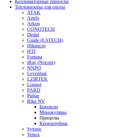
Коллиматорные прицелы
Тепловизоры для охоты
ATAK
Artelv
Arkon
CONOTECH
Dedal
Guide (EATECH)
Hikmicro
HTI
Fortuna
iRay (Nocpix)
NNPO
Levenhuk
LZIRTEK
Longot
PARD
Pulsar
Rika NV
Бинокли
Монокуляры
Прицелы
Кронштейны
Sytong
Venox