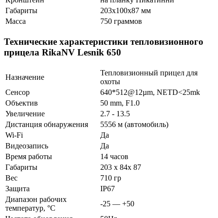
Габариты
203х100х87 мм
Масса
750 граммов
Технические характеристики тепловизионного
прицела RikaNV Lesnik 650
Тепловизионный прицел для
Назначение
охоты
Сенсор
640*512@12µm, NETD<25mk
Объектив
50 mm, F1.0
Увеличение
2.7 - 13.5
Дистанция обнаружения
5556 м (автомобиль)
Wi-Fi
Да
Видеозапись
Да
Время работы
14 часов
Габариты
203 x 84x 87
Вес
710 гр
Защита
IP67
Диапазон рабочих
-25 — +50
температур, °С