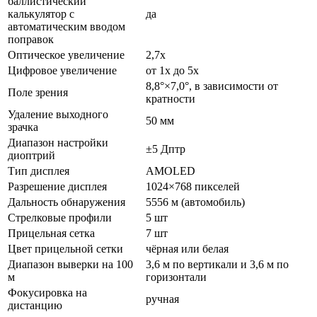
баллистический
калькулятор с
да
автоматическим вводом
поправок
Оптическое увеличение
2,7х
Цифровое увеличение
от 1х до 5х
8,8°×7,0°, в зависимости от
Поле зрения
кратности
Удаление выходного
50 мм
зрачка
Диапазон настройки
±5 Дптр
диоптрий
Тип дисплея
АМOLED
Разрешение дисплея
1024×768 пикселей
Дальность обнаружения
5556 м (автомобиль)
Стрелковые профили
5 шт
Прицельная сетка
7 шт
Цвет прицельной сетки
чёрная или белая
Диапазон выверки на 100
3,6 м по вертикали и 3,6 м по
м
горизонтали
Фокусировка на
ручная
дистанцию