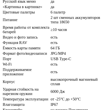
Русский язык меню
да
«Картинка в картинке»
да
Цветовые палитры
6 палитр
2 шт сменных аккумуляторов
Питание
типа 18650
Время работы от комплекта
≥10 часов
батарей
Видео и фото запись
есть
Функция RAV
есть
Ёмкость карты памяти
64 ГБ
Формат фото/видеозаписи
JPG/MP4
Порт
USB Type-C
Wi-Fi
есть
Поддерживаемое
есть
приложение
высокопрочный магниевый
Корпус
сплав
Ударная стойкость на
6000 Дж
нарезном оружии
Температура эксплуатации
от -25°C до +50°C
Влагозащита
IP67
Кронштейн
на планку Пикатинни