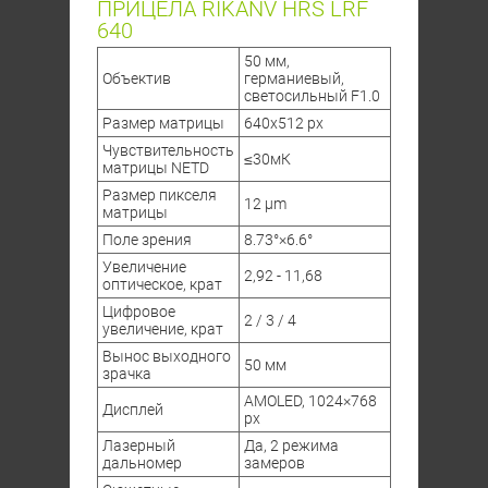
ПРИЦЕЛА RIKANV HRS LRF
640
50 мм,
Объектив
германиевый,
светосильный F1.0
Размер матрицы
640х512 px
Чувствительность
≤30мК
матрицы NETD
Размер пикселя
12 μm
матрицы
Поле зрения
8.73°×6.6°
Увеличение
2,92 - 11,68
оптическое, крат
Цифровое
2 / 3 / 4
увеличение, крат
Вынос выходного
50 мм
зрачка
AMOLED, 1024×768
Дисплей
px
Лазерный
Да, 2 режима
дальномер
замеров