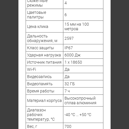
Сюжетные
4
режимы
Цветовые
6
палитры
15 мм на 100
Цена клика
метров
Дальность
2597
обнаружения, м
Класс защиты
IP67
Ударная нагрузка
6000 Дж
Источник питания
1 х 18650
Wi-Fi
Да
Видеозапись
Да
Видеопамять
32 ГБ
Время работы
7 ч
Высокопрочный
Материал корпуса
сплав алюминия
Диапазон
рабочих
-40 °C … +50 °C
температур, °C
Вес
, г
700