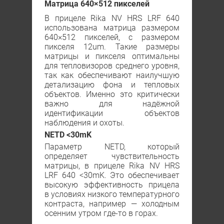
Матрица 640×512 пикселей
В прицеле Rika NV HRS LRF 640
использована матрица размером
640×512 пикселей, с размером
пикселя 12um. Такие размеры
матрицы и пикселя оптимальны
для тепловизоров среднего уровня,
так как обеспечивают наилучшую
детализацию фона и тепловых
объектов. Именно это критически
важно для надёжной
идентификации объектов
наблюдения и охоты.
NEТD <30mK
Параметр NEТD, который
определяет чувствительность
матрицы, в прицеле Rika NV HRS
LRF 640 <30mK. Это обеспечивает
высокую эффективность прицела
в условиях низкого температурного
контраста, например — холодным
осенним утром где-то в горах.