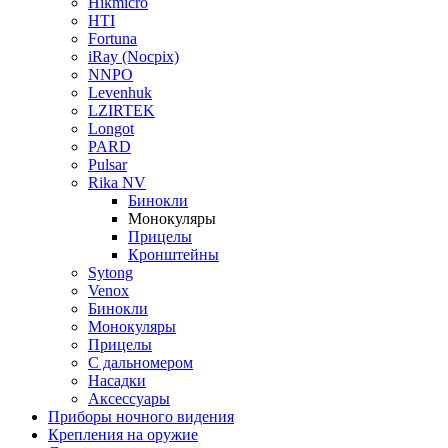
Hikmicro
HTI
Fortuna
iRay (Nocpix)
NNPO
Levenhuk
LZIRTEK
Longot
PARD
Pulsar
Rika NV
Бинокли
Монокуляры
Прицелы
Кронштейны
Sytong
Venox
Бинокли
Монокуляры
Прицелы
С дальномером
Насадки
Аксессуары
Приборы ночного видения
Крепления на оружие