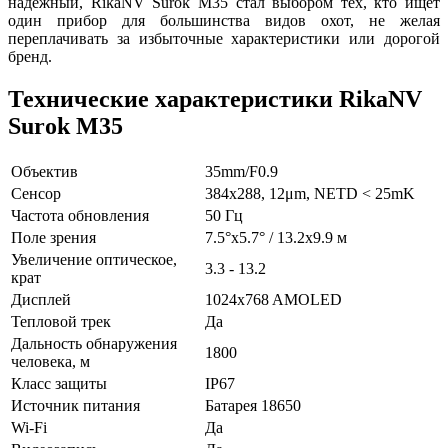
надежный, RikaNV Surok M35 стал выбором тех, кто ищет
один прибор для большинства видов охот, не желая
переплачивать за избыточные характеристики или дорогой
бренд.
Технические характеристики RikaNV
Surok M35
Объектив
35mm/F0.9
Сенсор
384x288, 12μm, NETD < 25mK
Частота обновления
50 Гц
Поле зрения
7.5°x5.7° / 13.2x9.9 м
Увеличение оптическое,
3.3 - 13.2
крат
Дисплей
1024x768 AMOLED
Тепловой трек
Да
Дальность обнаружения
1800
человека, м
Класс защиты
IP67
Источник питания
Батарея 18650
Wi-Fi
Да