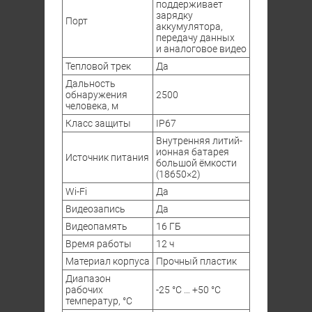
поддерживает
зарядку
Порт
аккумулятора,
передачу данных
и аналоговое видео
Тепловой трек
Да
Дальность
обнаружения
2500
человека, м
Класс защиты
IP67
Внутренняя литий-
ионная батарея
Источник питания
большой ёмкости
(18650×2)
Wi-Fi
Да
Видеозапись
Да
Видеопамять
16 ГБ
Время работы
12 ч
Материал корпуса
Прочный пластик
Диапазон
рабочих
-25 °C … +50 °C
температур, °C