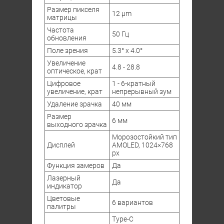
Размер пикселя
12 μm
матрицы
Частота
50 Гц
обновления
Поле зрения
5.3° x 4.0°
Увеличение
4.8 - 28.8
оптическое, крат
Цифровое
1 - 6-кратный
увеличение, крат
непрерывный зум
Удаление зрачка
40 мм
Размер
6 мм
выходного зрачка
Морозостойкий тип
Дисплей
AMOLED, 1024×768
px
Функция замеров
Да
Лазерный
Да
индикатор
Цветовые
6 вариантов
палитры
Type-C