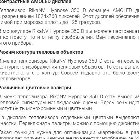
Контрастный АМOLED дисплей
Тепловизор RikaNV Hypnose 350 D оснащён АМOLED ди
с разрешением 1024×768 пикселей. Этот дисплей обеспечи
зимой при морозах вплоть до −25 градусов.
В монокуляре RikaNV Hypnose 350 D вы можете настраиват
и контрасту, но и оттенку изображения. Вам несомненно 
этого прибора.
Режим контура тепловых объектов
В меню тепловизора RikaNV Hypnose 350 D есть интересн
контурного изображения тепловых объектов. То есть вы ви
животного, а его контур. Совсем недавно это было дост
тепловизоров.
Различные цветовые палитры
В меню тепловизора RikaNV Hypnose 350 D есть выбор и
тепловой сигнатуры наблюдаемой сцены. Здесь речь идёт
могут быть монохромными и цветными.
На дисплее тепловизора отдельными цветами выделяю
участки. Переключать палитры можно с помощью джойстик
Такая функция нужна для оптимизации «картинки» в ра
позволяет получить наилучшее по качеству изображение. И