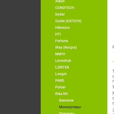
Arkon
CONOTECH
Dedal
Guide (EATECH)
Hikmicro
HTI
Fortuna
iRay (Nocpix)
NNPO
Levenhuk
LZIRTEK
Longot
PARD
Pulsar
Rika NV
Бинокли
Монокуляры
Прицелы