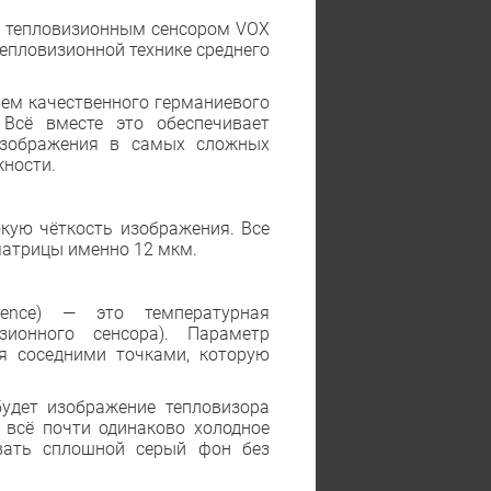
м тепловизионным сенсором VOX
тепловизионной технике среднего
ем качественного германиевого
Всё вместе это обеспечивает
изображения в самых сложных
жности.
кую чёткость изображения. Все
матрицы именно 12 мкм.
erence) — это температурная
зионного сенсора). Параметр
я соседними точками, которую
будет изображение тепловизора
 всё почти одинаково холодное
авать сплошной серый фон без