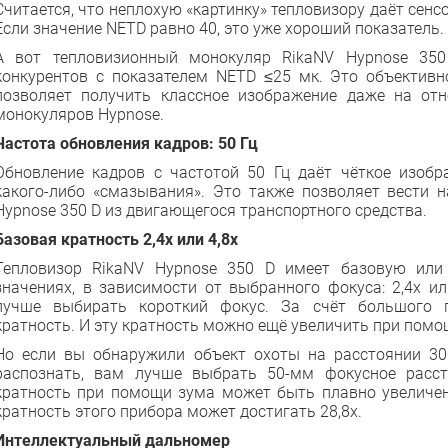
Считается, что неплохую «картинку» тепловизору даёт сенс
Если значение NETD равно 40, это уже хороший показатель.
А вот тепловизионный монокуляр RikaNV Hypnose 35
конкурентов с показателем NEТD ≤25 мк. Это объективн
позволяет получить классное изображение даже на от
монокуляров Hypnose.
Частота обновления кадров: 50 Гц
Обновление кадров с частотой 50 Гц даёт чёткое изоб
какого-либо «смазывания». Это также позволяет вести
Hypnose 350 D из двигающегося транспортного средства.
Базовая кратность 2,4х или 4,8х
Тепловизор RikaNV Hypnose 350 D имеет базовую или
значениях, в зависимости от выбранного фокуса: 2,4х ил
лучше выбирать короткий фокус. За счёт большого 
кратность. И эту кратность можно ещё увеличить при помо
Но если вы обнаружили объект охоты на расстоянии 30
распознать, вам лучше выбрать 50-мм фокусное расст
кратность при помощи зума может быть плавно увеличен
кратность этого прибора может достигать 28,8х.
Интеллектуальный дальномер