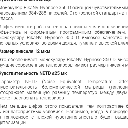
Монокуляр RikaNV Hypnose 350 D оснащён чувствительны
разрешением 384×288 пикселей. Это «золотой стандарт» в 
класса.
Эффективность работы сенсора повышается использовани
объектива и фирменным программным обеспечением. 
монокуляру RikaNV Hypnose 350 D высокое качество 
погодных условиях: во время дождя, тумана и высокой вла
Размер пикселя 12 мкм
Это обеспечивает монокуляру RikaNV Hypnose 350 D высо
лучшие современные тепловизоры имеют размер пикселя 
Чувствительность NEТD ≤25 мк
Параметр NETD (Noise Equivalent Temperature Diff
чувствительность болометрической матрицы (теплови
отображает малейшую разницу температур между двум
может распознать тепловизор
Чем меньше цифра этого показателя, тем контрастнее 
в неблагоприятных условиях. Например, когда в природе
и тепловизор с плохой чувствительностью будет выд
детализации.