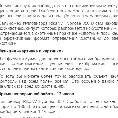
Во многих случаях наблюдатель с тепловизионным моноку
дистанции до цели. Особенно это важно для охотников. Т
для решения такой задачи оснащён интеллектуальным дал
Дальномер тепловизора RikaNV Hypnose 350 D сам находи
до животных, силуэт которых распознаётся искусственным 
встречающиеся в охотничьей практике животные: лось, каб
и эффективный формат определения дистанции до зв
охотники.
Функция «картинка в картинке»
Эта функция нужна для полномасштабного изображения с 
при одновременном увеличении изображения цен
в дополнительном окне на экране монокуляра.
То есть вы можете более точно распознать объект наб
контроль над всем полем зрения. Это особенно важно
на близких и средних дистанциях.
Время непрерывной работы 12 часов
Тепловизор RikaNV Hypnose 350 D работает от встроенно
формата 18650. Это мощные элементы питания. Они обе
приборов в течение 12 часов.