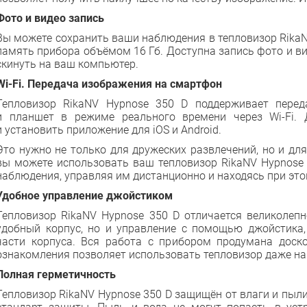
Фото и видео запись
Вы можете сохранить ваши наблюдения в тепловизор Rika
память прибора объёмом 16 Гб. Доступна запись фото и 
скинуть на ваш компьютер.
Wi-Fi. Передача изображения на смартфон
Тепловизор RikaNV Hypnose 350 D поддерживает пере
и планшет в режиме реального времени через Wi-Fi. 
и установить приложение для iOS и Android.
Это нужно не только для дружеских развлечений, но и для
вы можете использовать ваш тепловизор RikaNV Hypnose 
наблюдения, управляя им дистанционно и находясь при эт
Удобное управление джойстиком
Тепловизор RikaNV Hypnose 350 D отличается великолепн
удобный корпус, но и управление с помощью джойстика,
части корпуса. Вся работа с прибором продумана доск
ознакомления позволяет использовать тепловизор даже на
Полная герметичность
Тепловизор RikaNV Hypnose 350 D защищён от влаги и пыли