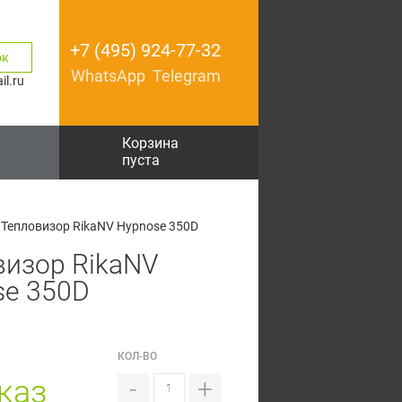
+7 (495) 924-77-32
ок
WhatsApp
Telegram
l.ru
Корзина
пуста
Тепловизор RikaNV Hypnose 350D
визор RikaNV
se 350D
КОЛ-ВО
каз
-
+