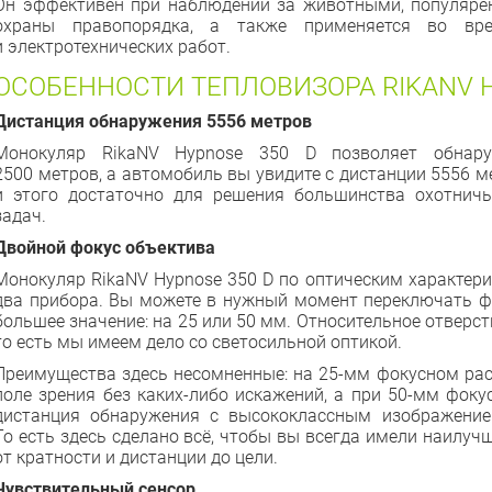
Он эффективен при наблюдении за животными, популярен
охраны правопорядка, а также применяется во вре
и электротехнических работ.
ОСОБЕННОСТИ ТЕПЛОВИЗОРА RIKANV 
Дистанция обнаружения 5556 метров
Монокуляр RikaNV Hypnose 350 D позволяет обнару
2500 метров, а автомобиль вы увидите с дистанции 5556 м
и этого достаточно для решения большинства охотничь
задач.
Двойной фокус объектива
Монокуляр RikaNV Hypnose 350 D по оптическим характери
два прибора. Вы можете в нужный момент переключать ф
большее значение: на 25 или 50 мм. Относительное отверсти
то есть мы имеем дело со светосильной оптикой.
Преимущества здесь несомненные: на 25-мм фокусном рас
поле зрения без каких-либо искажений, а при 50-мм фок
дистанция обнаружения с высококлассным изображение
То есть здесь сделано всё, чтобы вы всегда имели наилуч
от кратности и дистанции до цели.
Чувствительный сенсор