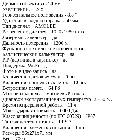
Диаметр объектива - 50 мм
Увеличение 3 - 24x
Горизонтальное поле зрения - 8.8 °
Удаление выходного зрачка - 50 мм
Тип дисплея AMOLED
Разрешение дисплея 1920x1080 пикс.
Лазерный дальномер да
Дальность измерения 1200 м
Функции и технические особенности
Баллистический калькулятор да
PiP (картинка в картинке) да
Поддержка Wi-Fi да
Фото и видео запись да
Количество цветовых схем 9 шт.
Количество прицельных сеток 10 шт.
Встроенная память 64 Гб
Материал корпуса магниевый сплав
Диапазон эксплуатационных температур -25-50 °С
Время непрерывной работы 11 ч
Макс. ударная стойкость 6000 Дж
Класс защищенности (по IEC 60529) IP67
Тип элементов питания LPS 7i
Количество элементов питания 1 шт.
Размеры 86x271x71 мм
Вес 700 г