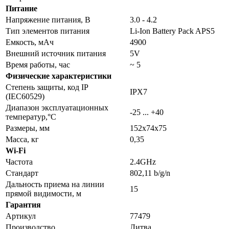
Питание
Напряжение питания, B
3.0 - 4.2
Тип элементов питания
Li-Ion Battery Pack APS5
Емкость, мАч
4900
Внешний источник питания
5V
Время работы, час
~ 5
Физические характеристики
Степень защиты, код IP
IPX7
(IEC60529)
Диапазон эксплуатационных
-25 ... +40
температур,°С
Размеры, мм
152x74x75
Масса, кг
0,35
Wi-Fi
Частота
2.4GHz
Стандарт
802,11 b/g/n
Дальность приема на линии
15
прямой видимости, м
Гарантия
Артикул
77479
Производство
Литва