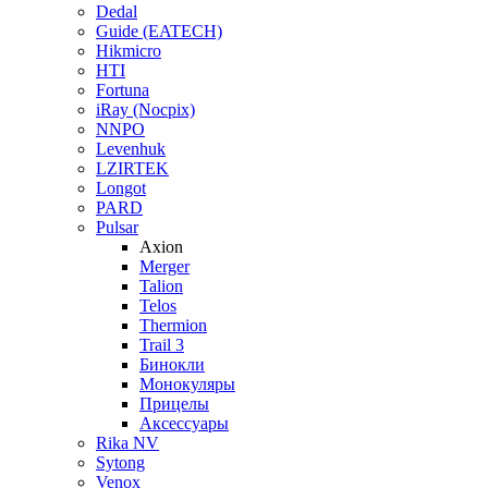
Dedal
Guide (EATECH)
Hikmicro
HTI
Fortuna
iRay (Nocpix)
NNPO
Levenhuk
LZIRTEK
Longot
PARD
Pulsar
Axion
Merger
Talion
Telos
Thermion
Trail 3
Бинокли
Монокуляры
Прицелы
Аксессуары
Rika NV
Sytong
Venox