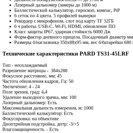
Лазерный дальномер (замеры до 1000 м)
Баллистический калькулятор, гироскоп, компас, PiP
6 сеток по 4 цвета. 5 профилей выверки
Рекордер с микрофоном, слот под карту TF 32ГБ
6 ч работы. USB-C. Wi-Fi, HDMI, обновление ПО
Класс защиты IP67, ударная стойкость 6000 Дж
Форм-фактор дневного прицела. Посадочный диаметр мм
Размеры б/наглазника 350x88x95 мм, вес б/батарейки 680 
Технические характеристики PARD TS31-45LRF
Тип - неохлаждаемый
Разрешение матрицы -
384x288
Фокусное расстояние, мм: 45
Частота обновления кадров, Гц:
50
Увеличение:
4 - 24
Поле зрения, град:
4,4
Удаление выходного зрачка, мм: 100
Лазерный дальномер: Есть
Максимальная дальность измерения, м:
1000
Баллистический калькулятор: Есть
Фокусировка:
на объективе
Диоптрийная подстройка, дптр:
-3/+5
Влагозащищенность -
Есть