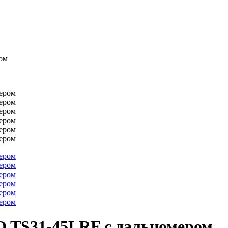
ом
 TS31-45LRF с дальномером