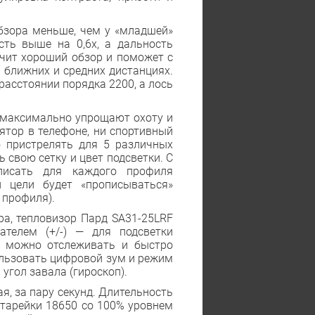
обзора меньше, чем у «младшей»
ость выше на 0,6x, а дальность
ечит хороший обзор и поможет с
 ближних и средних дистанциях.
асстоянии порядка 2200, а лось
максимально упрощают охоту и
ятор в телефоне, ни спортивный
 пристрелять для 5 различных
 свою сетку и цвет подсветки. С
писать для каждого профиля
й цели будет «прописываться»
 профиля).
а, тепловизор Пард SA31-25LRF
телем (+/-) — для подсветки
же можно отслеживать и быстро
ользовать цифровой зум и режим
угол завала (гироскоп).
я, за пару секунд. Длительность
атарейки 18650 со 100% уровнем