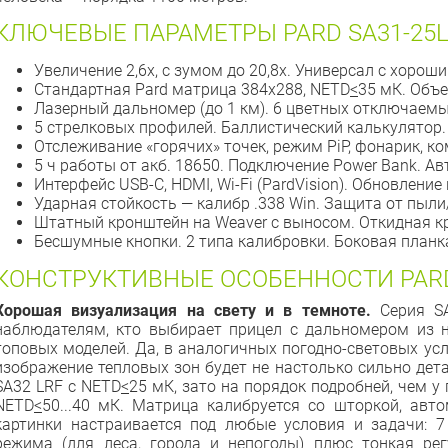
КЛЮЧЕВЫЕ ПАРАМЕТРЫ PARD SA31-25
Увеличение 2,6x, с зумом до 20,8x. Универсал с хорош
Стандартная Pard матрица 384x288, NETD
<
35 мК. Объе
Лазерный дальномер (до 1 км). 6 цветных отключаемы
5 стрелковых профилей. Баллистический калькулятор.
Отслеживание «горячих» точек, режим PiP, фонарик, ко
5 ч работы от акб. 18650. Подключение Power Bank. А
Интерфейс USB-C, HDMI, Wi-Fi (PardVision). Обновление
Ударная стойкость — калибр .338 Win. Защита от пыли
Штатный кронштейн на Weaver с выносом. Откидная к
Бесшумные кнопки. 2 типа калибровки. Боковая планка
КОНСТРУКТИВНЫЕ ОСОБЕННОСТИ PARD
Хорошая визуализация на свету и в темноте.
Серия S
наблюдателям, кто выбирает прицел с дальномером из 
топовых моделей. Да, в аналогичных погодно-световых усл
изображение тепловых зон будет не настолько сильно дета
SA32 LRF с NETD
<
25 мК, зато на порядок подробней, чем у
NETD
<
50...40 мК. Матрица калибруется со шторкой, авт
картинки настраивается под любые условия и задачи: 
режима (для леса, города и непогоды) плюс тонкая рег