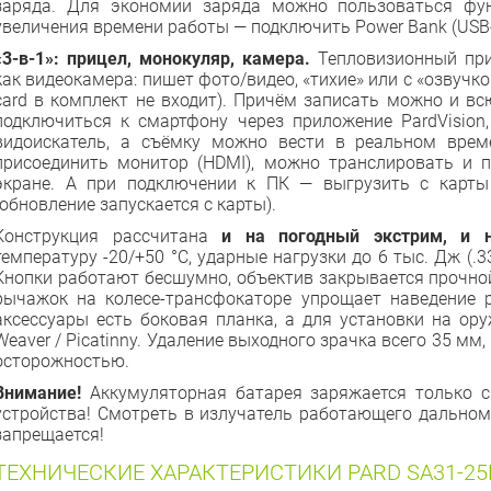
заряда. Для экономии заряда можно пользоваться фу
увеличения времени работы — подключить Power Bank (USB-
«3-в-1»: прицел, монокуляр, камера.
Тепловизионный при
как видеокамера: пишет фото/видео, «тихие» или с «озвучко
card в комплект не входит). Причём записать можно и всю
подключиться к смартфону через приложение PardVision,
видоискатель, а съёмку можно вести в реальном врем
присоединить монитор (HDMI), можно транслировать и 
экране. А при подключении к ПК — выгрузить с карт
(обновление запускается с карты).
Конструкция рассчитана
и на погодный экстрим, и 
температуру -20/+50 °C, ударные нагрузки до 6 тыс. Дж (.
Кнопки работают бесшумно, объектив закрывается прочно
рычажок на колесе-трансфокаторе упрощает наведение р
аксессуары есть боковая планка, а для установки на ор
Weaver / Picatinny. Удаление выходного зрачка всего 35 мм, 
осторожностью.
Внимание!
Аккумуляторная батарея заряжается только 
устройства! Смотреть в излучатель работающего дальном
запрещается!
ТЕХНИЧЕСКИЕ ХАРАКТЕРИСТИКИ PARD SA31-25