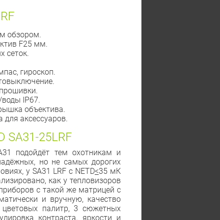
LRF
им обзором.
ктив F25 мм.
х сеток.
мпас, гироскоп.
втовыключение.
 прошивки.
/воды IP67.
рышка объектива.
 для аксессуаров.
 SA31-25LRF
A31 подойдёт тем охотникам и
надёжных, но не самых дорогих
овиях, у SA31 LRF с NETD
<
35 мК
лизировано, как у тепловизоров
 приборов с такой же матрицей с
оматически и вручную, качество
7 цветовых палитр, 3 сюжетных
улировка контраста, яркости и