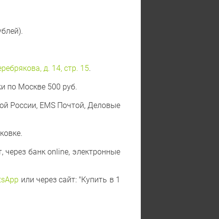
блей).
ебрякова, д. 14, стр. 15
.
и по Москве 500 руб.
той России, EMS Почтой, Деловые
ковке.
 через банк online, электронные
tsApp
или через сайт: "Купить в 1