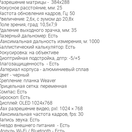
Разрешение матрицы -
384x288
Фокусное расстояние, мм: 25
Частота обновления кадров, Гц:
50
Увеличение:
2,6x, с зумом до 20,8x
Поле зрения, град:
10,5x7,9
Удаление выходного зрачка, мм: 35
Лазерный дальномер: Есть
Максимальная дальность измерения, м:
1000
Баллистический калькулятор: Есть
Фокусировка:
на объективе
Диоптрийная подстройка, дптр:
-5/+5
Влагозащищенность -
Есть
Материал корпуса -
алюминиевый сплав
Цвет -
черный
Крепление:
планка Weaver
Прицельная сетка:
переменная
Компас:
Есть
Гироскоп:
Есть
Дисплей:
OLED 1024х768
Max разрешение видео, pxl:
1024 × 768
Максимальная частота кадров, fps:
30
Запись звука: Есть
Гнездо внешнего питания -
Есть
Модуль Wi-Fi / Bluetooth -
Есть