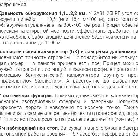
разрешения.
Дальность обнаружения 1,1...2,2 км.
У SA31-25LRF угол 
модели линейки, — 10,5 (или 18,4 м/100 м), зато кратн
обнаружения увеличена на 300-400 метров. Прицел обесп
поиском на открытой местности, эффективно сработает на
Автомобиль с работающим двигателем будет «заметен» на р
— на расстоянии до 1100 м.
Баллистический калькулятор (БК) и лазерный дальномер
повышают точность стрельбы. Не понадобится ни калькул
дальномер — в памяти прицела есть всё. Прицел можно
ружей, патронов и дистанций, в каждом профиле проставить
помощью баллистический калькулятора вручную про
«правильную» баллистику. А расстояние до выбранно
автоматически после каждого замера (только для рабочего
7 охотничьих функций.
Помимо дальномера и калькулятор
оснащён светодиодным фонарём и лазерным целеуказа
горизонта, дороги и наведения по красной точке. Так
выцеливать самые «нагретые» объекты в поле зрения, исп
PiP, плюс контролировать направление движения (компас) и 
5 ч наблюдений нон-стоп.
Загрузка главного экрана быстра
автономной работы средняя — 5 часов без перерыва от б