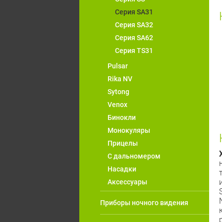
Серия SA31
Серия SA32
Серия SA62
Серия TS31
Pulsar
Rika NV
Sytong
Venox
Бинокли
Монокуляры
Прицелы
С дальномером
Насадки
Аксессуары
Приборы ночного видения