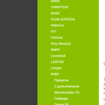
Arkon
CONOTECH
Dedal
Guide (EATECH)
Hikmicro
HTI
Fortuna
iRay (Nocpix)
NNPO
Levenhuk
LZIRTEK
Longot
PARD
Прицелы
С дальномером
Монокуляры TA
Гибриды
Серия SU