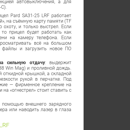
нкцией автовыключения, а для
C).
цел Pard SA31-25 LRF работает
й», на съёмную карту памяти (TF
 охоту, и только выстрел. Если
 то прицел будет работать как
ени на камеру телефона. Если
просматривать всё на большом
ы файлы и загрузить новое ПО
на сильную отдачу
: выдержит
338 Win Mag) и проливной дождь.
й откидной крышкой, а складной
езкости рукой в перчатке. Под
ужие — фирменное крепление на
и на «огнестрел» стоит ставить с
с помощью внешнего зарядного
ера или наводить лазер в глаза
LRF