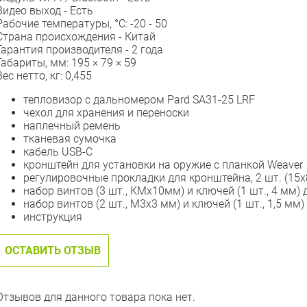
Видео выход -
Есть
Рабочие температуры, °С:
-20 - 50
Страна происхождения -
Китай
Гарантия производителя - 2
года
Габариты, мм:
195 × 79 × 59
Вес нетто, кг:
0,455
тепловизор с дальномером Pard SA31-25 LRF
чехол для хранения и переноски
наплечный ремень
тканевая сумочка
кабель USB-C
кронштейн для установки на оружие с планкой Weaver
регулировочные прокладки для кронштейна, 2 шт. (15x8
набор винтов (3 шт., КМx10мм) и ключей (1 шт., 4 мм)
набор винтов (2 шт., M3x3 мм) и ключей (1 шт., 1,5 мм
инструкция
ОСТАВИТЬ ОТЗЫВ
Отзывов для данного товара пока нет.