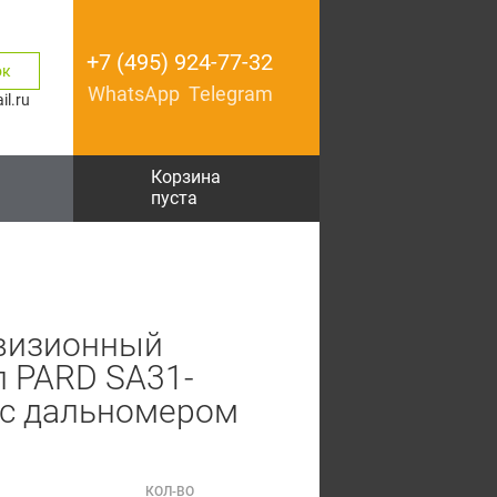
+7 (495) 924-77-32
ок
WhatsApp
Telegram
l.ru
Корзина
пуста
визионный
л PARD SA31-
 с дальномером
КОЛ-ВО