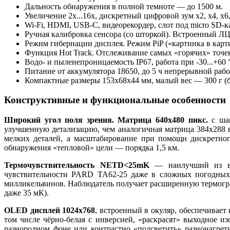
Дальность обнаружения в полной темноте — до 1500 м.
Увеличение 2x...16x, дискретный цифровой зум x2, x4, x6,
Wi-Fi, HDMI, USB-C, видеорекордер, слот под micro SD-ка
Ручная калибровка сенсора (со шторкой). Встроенный ЛЦУ
Режим гибернации дисплея. Режим PiP («картинка в карт
Функция Hot Track. Отслеживание самых «горячих» точе
Водо- и пыленепроницаемость IP67, работа при -30...+60 
Питание от аккумулятора 18650, до 5 ч непрерывной рабо
Компактные размеры 153x68x44 мм, малый вес — 300 г (бе
Конструктивные и функциональные особенности
Широкий угол поля зрения. Матрица 640x480 пикс.
с шаг
улучшенную детализацию, чем аналогичная матрица 384x288 
мелких деталей, а масштабирование при помощи дискретног
обнаружения «тепловой» цели — порядка 1,5 км.
Термочувствительность NETD<25mK
— наилучший из воз
чувствительности PARD TA62-25 даже в сложных погодных у
милликельвинов. Наблюдатель получает расширенную термогра
даже 35 мК).
OLED дисплей 1024x768
, встроенный в окуляр, обеспечивает
том числе чёрно-белая с инверсией, «раскрасят» выходное и
разнородном фоне или контрастно «подсветить» разнонагрет