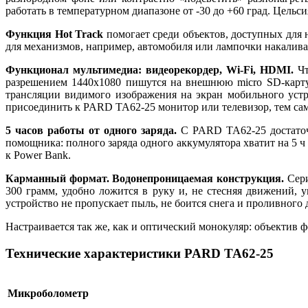
работать в температурном диапазоне от -30 до +60 град. Цельс
Функция Hot Track
помогает среди объектов, доступных для 
для механизмов, например, автомобиля или лампочки накалива
Функционал мультимедиа: видеорекордер, Wi-Fi, HDMI.
Чт
разрешением 1440x1080 пишутся на внешнюю micro SD-карту
трансляции видимого изображения на экран мобильного устр
присоединить к PARD TA62-25 монитор или телевизор, тем с
5 часов работы от одного заряда.
С PARD TA62-25 достаточн
помощника: полного заряда одного аккумулятора хватит на 5
к Power Bank.
Карманный формат. Водонепроницаемая конструкция.
Сери
300 грамм, удобно ложится в руку и, не стесняя движений,
устройство не пропускает пыль, не боится снега и проливного 
Настраивается так же, как и оптический монокуляр: объектив ф
Технические характеристики PARD TA62-25
Микроболометр