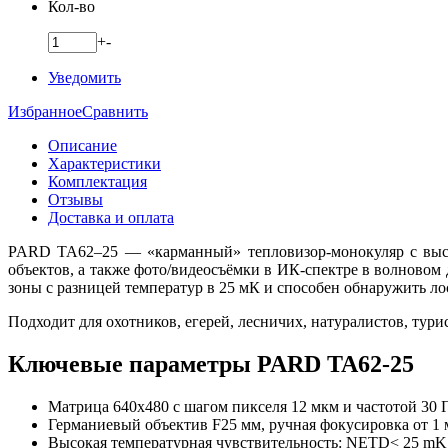
Кол-во
+
-
Уведомить
Избранное
Сравнить
Описание
Характеристики
Комплектация
Отзывы
Доставка и оплата
PARD TA62–25 — «карманный» тепловизор-монокуляр с высо
объектов, а также фото/видеосъёмки в ИК-спектре в волновом 
зоны с разницей температур в 25 мК и способен обнаружить лос
Подходит для охотников, егерей, лесничих, натуралистов, ту
Ключевые параметры PARD TA62-25
Матрица 640x480 с шагом пикселя 12 мкм и частотой 30 
Германиевый объектив F25 мм, ручная фокусировка от 1 
Высокая температурная чувствительность: NETD< 25 mK