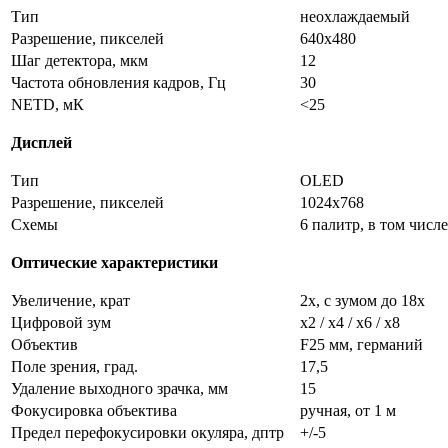
Тип
неохлаждаемый
Разрешение, пикселей
640x480
Шаг детектора, мкм
12
Частота обновления кадров, Гц
30
NETD, мК
<25
Дисплей
Тип
OLED
Разрешение, пикселей
1024x768
Схемы
6 палитр, в том числ
Оптические характеристики
Увеличение, крат
2x, с зумом до 18x
Цифровой зум
x2 / x4 / x6 / x8
Объектив
F25 мм, германий
Поле зрения, град.
17,5
Удаление выходного зрачка, мм
15
Фокусировка объектива
ручная, от 1 м
Предел перефокусировки окуляра, дптр
+/-5