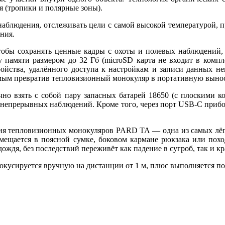
ия (тропики и полярные зоны).
наблюдения, отслеживать цели с самой высокой температурой, п
ния.
обы сохранять ценные кадры с охоты и полевых наблюдений, 
 памяти размером до 32 Гб (microSD карта не входит в компл
ойства, удалённого доступа к настройкам и записи данных н
амым превратив тепловизионный монокуляр в портативную выно
о взять с собой пару запасных батарей 18650 (с плоскими к
 ч непрерывных наблюдений. Кроме того, через порт USB-C приб
я тепловизионных монокуляров PARD TA — одна из самых лёгки
 умещается в поясной сумке, боковом кармане рюкзака или пох
дождя, без последствий переживёт как падение в сугроб, так и к
окусируется вручную на дистанции от 1 м, плюс выполняется под