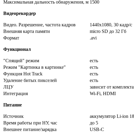
Максимальная дальность обнаружения, м
1500
Видеорекордер
Видео. Разрешение, частота кадров
1440x1080, 30 кадр/с
Внешняя карта памяти
micro SD до 32 Гб
Формат
.avi
Функционал
"Спящий" режим
есть
Режим "Картинка в картинке"
есть
Функция Hot Track
есть
Удаление битых пикселей
есть
ЛЦУ
зависит от комплект
Интеграция
Wi-Fi, HDMI
Питание
Источник
аккумулятор Li-ion 1
Время работы при НУ, час
до 5
Внешнее питание/зарядка
USB-C