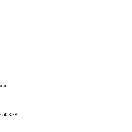
ации
8650 3.7В