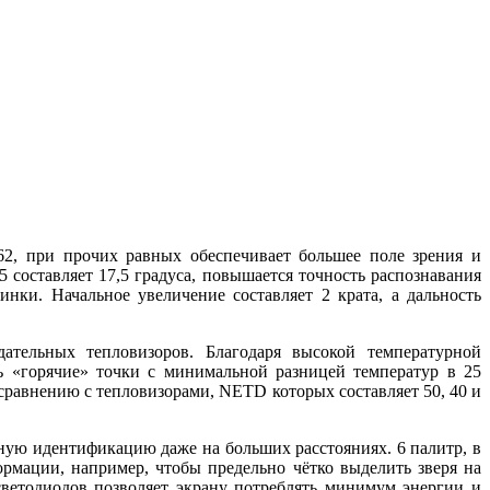
2, при прочих равных обеспечивает большее поле зрения и
 составляет 17,5 градуса, повышается точность распознавания
ки. Начальное увеличение составляет 2 крата, а дальность
тельных тепловизоров. Благодаря высокой температурной
ь «горячие» точки с минимальной разницей температур в 25
равнению с тепловизорами, NETD которых составляет 50, 40 и
чную идентификацию даже на больших расстояниях. 6 палитр, в
ормации, например, чтобы предельно чётко выделить зверя на
светодиодов позволяет экрану потреблять минимум энергии и