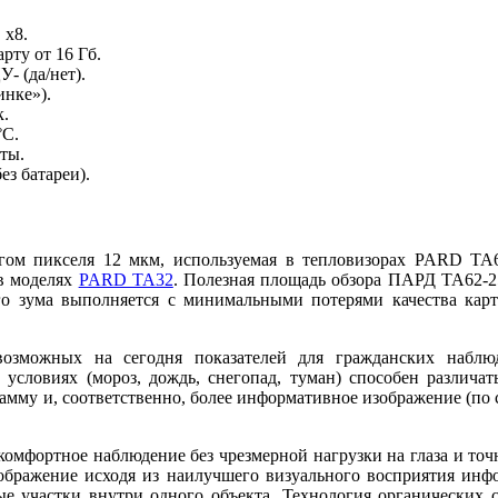
 x8.
рту от 16 Гб.
- (да/нет).
инке»).
к.
°C.
ты.
з батареи).
ом пикселя 12 мкм, используемая в тепловизорах PARD TA6
в моделях
PARD TA32
. Полезная площадь обзора ПАРД ТА62-25
о зума выполняется с минимальными потерями качества картин
можных на сегодня показателей для гражданских наблюда
словиях (мороз, дождь, снегопад, туман) способен различат
мму и, соответственно, более информативное изображение (по с
 комфортное наблюдение без чрезмерной нагрузки на глаза и то
зображение исходя из наилучшего визуального восприятия инф
ые участки внутри одного объекта. Технология органических 