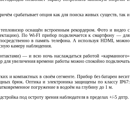
ричём срабатывает опция как для поиска живых существ, так и
тепловизор оснащён встроенным рекордером. Фото и видео с
ектацию). По Wi-FI прибор подключается к смартфону — для
епосредственно в память телефона. А используя HDMI, можно
сную камеру наблюдения.
онтактами) — и всю ночь наслаждаться работой «карманного»
ор для увеличения времени работы можно спокойно подключать
х и компактных в своём сегменте. Прибор без батареи весит
одных брюк. Оптика и электроника защищены по классу IP67:
ратковременное погружение в водоём на глубину до 1 м.
стройка под остроту зрения наблюдателя в пределах +/-5 дптр.